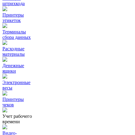
штрихкода
Принтеры
этикеток
Терминалы
сбора данных
Расходные
материалы
Денежные
ящики
Электронные
весы
Принтеры
чеков
Учет рабочего
времени
Видео‑