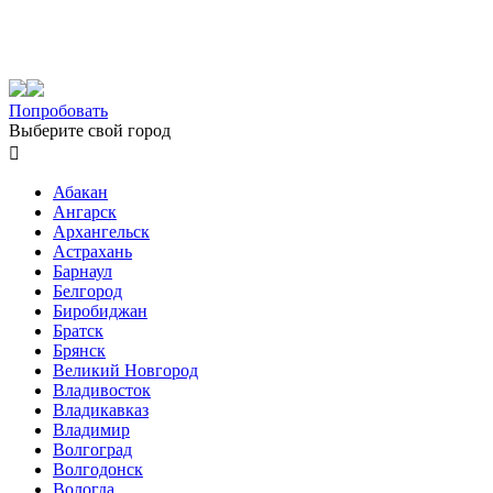
Попробовать
Выберите свой город

Абакан
Ангарск
Архангельск
Астрахань
Барнаул
Белгород
Биробиджан
Братск
Брянск
Великий Новгород
Владивосток
Владикавказ
Владимир
Волгоград
Волгодонск
Вологда