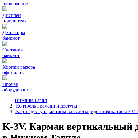
наблюдение
Дисплеи
покупателя
Детекторы
банкнот
Счетчики
банкнот
Кнопки вызова
официанта
Прочее
оборудование
Нижний Тагил
Контроль времени и доступа
Карты доступа, жетоны, браслеты (идентификаторы EM-
K-3V. Карман вертикальный 
в Нижнем Тагиле