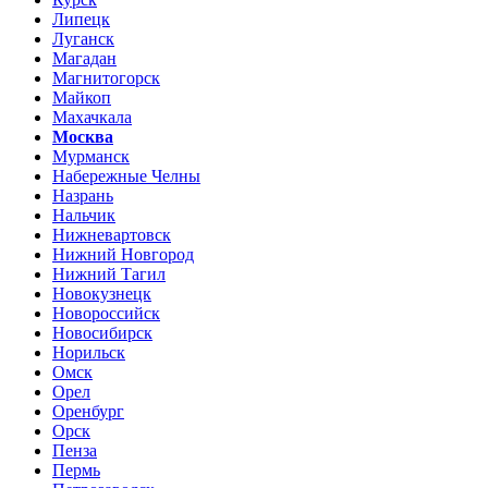
Липецк
Луганск
Магадан
Магнитогорск
Майкоп
Махачкала
Москва
Мурманск
Набережные Челны
Назрань
Нальчик
Нижневартовск
Нижний Новгород
Нижний Тагил
Новокузнецк
Новороссийск
Новосибирск
Норильск
Омск
Орел
Оренбург
Орск
Пенза
Пермь