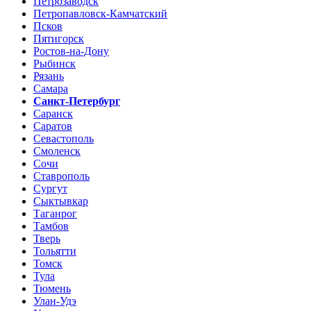
Петрозаводск
Петропавловск-Камчатский
Псков
Пятигорск
Ростов-на-Дону
Рыбинск
Рязань
Самара
Санкт-Петербург
Саранск
Саратов
Севастополь
Смоленск
Сочи
Ставрополь
Сургут
Сыктывкар
Таганрог
Тамбов
Тверь
Тольятти
Томск
Тула
Тюмень
Улан-Удэ