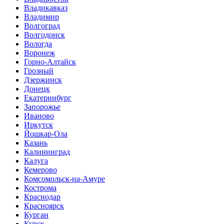
Владикавказ
Владимир
Волгоград
Волгодонск
Вологда
Воронеж
Горно-Алтайск
Грозный
Дзержинск
Донецк
Екатеринбург
Запорожье
Иваново
Иркутск
Йошкар-Ола
Казань
Калининград
Калуга
Кемерово
Комсомольск-на-Амуре
Кострома
Краснодар
Красноярск
Курган
Курск