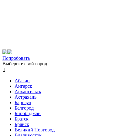
Попробовать
Выберите свой город

Абакан
Ангарск
Архангельск
Астрахань
Барнаул
Белгород
Биробиджан
Братск
Брянск
Великий Новгород
Владивосток