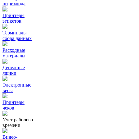
штрихкода
Принтеры
этикеток
Терминалы
сбора данных
Расходные
материалы
Денежные
ящики
Электронные
весы
Принтеры
чеков
Учет рабочего
времени
Видео‑