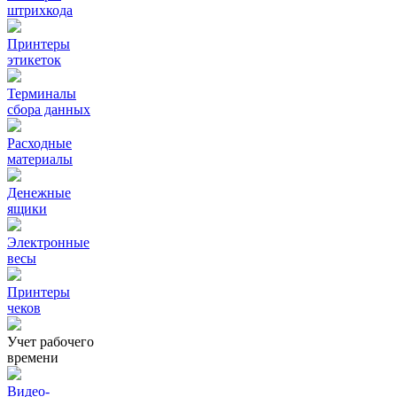
штрихкода
Принтеры
этикеток
Терминалы
сбора данных
Расходные
материалы
Денежные
ящики
Электронные
весы
Принтеры
чеков
Учет рабочего
времени
Видео‑