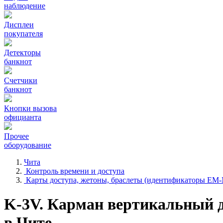
наблюдение
Дисплеи
покупателя
Детекторы
банкнот
Счетчики
банкнот
Кнопки вызова
официанта
Прочее
оборудование
Чита
Контроль времени и доступа
Карты доступа, жетоны, браслеты (идентификаторы EM-
K-3V. Карман вертикальный 
в Чите