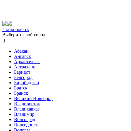
Попробовать
Выберите свой город

Абакан
Ангарск
Архангельск
Астрахань
Барнаул
Белгород
Биробиджан
Братск
Брянск
Великий Новгород
Владивосток
Владикавказ
Владимир
Волгоград
Волгодонск
Вологда