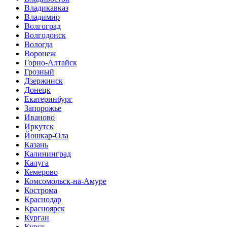
Владикавказ
Владимир
Волгоград
Волгодонск
Вологда
Воронеж
Горно-Алтайск
Грозный
Дзержинск
Донецк
Екатеринбург
Запорожье
Иваново
Иркутск
Йошкар-Ола
Казань
Калининград
Калуга
Кемерово
Комсомольск-на-Амуре
Кострома
Краснодар
Красноярск
Курган
Курск