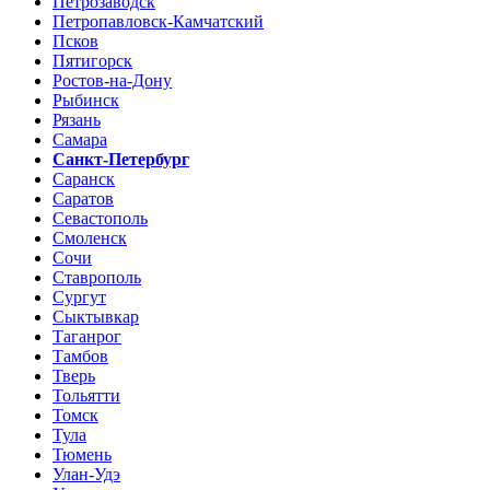
Петрозаводск
Петропавловск-Камчатский
Псков
Пятигорск
Ростов-на-Дону
Рыбинск
Рязань
Самара
Санкт-Петербург
Саранск
Саратов
Севастополь
Смоленск
Сочи
Ставрополь
Сургут
Сыктывкар
Таганрог
Тамбов
Тверь
Тольятти
Томск
Тула
Тюмень
Улан-Удэ