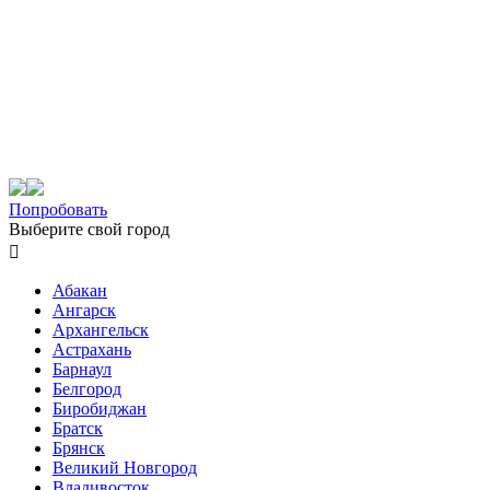
Попробовать
Выберите свой город

Абакан
Ангарск
Архангельск
Астрахань
Барнаул
Белгород
Биробиджан
Братск
Брянск
Великий Новгород
Владивосток