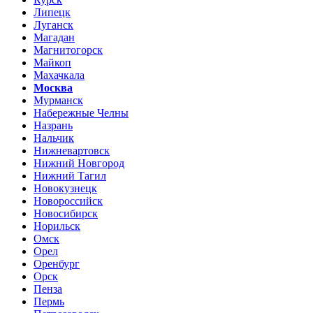
Липецк
Луганск
Магадан
Магнитогорск
Майкоп
Махачкала
Москва
Мурманск
Набережные Челны
Назрань
Нальчик
Нижневартовск
Нижний Новгород
Нижний Тагил
Новокузнецк
Новороссийск
Новосибирск
Норильск
Омск
Орел
Оренбург
Орск
Пенза
Пермь