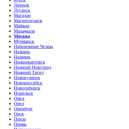
Липецк
Луганск
Магадан
Магнитогорск
Майкоп
Махачкала
Москва
Мурманск
Набережные Челны
Назрань
Нальчик
Нижневартовск
Нижний Новгород
Нижний Тагил
Новокузнецк
Новороссийск
Новосибирск
Норильск
Омск
Орел
Оренбург
Орск
Пенза
Пермь