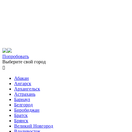
Попробовать
Выберите свой город

Абакан
Ангарск
Архангельск
Астрахань
Барнаул
Белгород
Биробиджан
Братск
Брянск
Великий Новгород
Владивосток