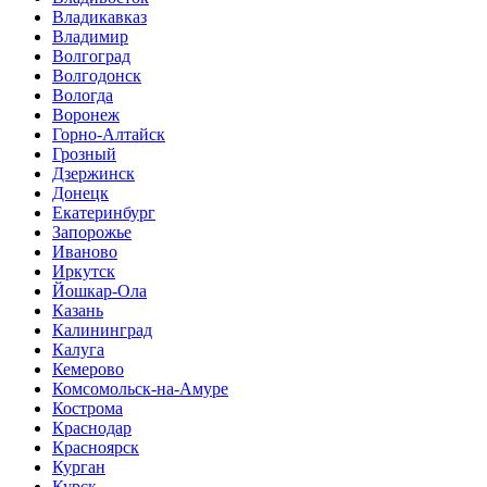
Владикавказ
Владимир
Волгоград
Волгодонск
Вологда
Воронеж
Горно-Алтайск
Грозный
Дзержинск
Донецк
Екатеринбург
Запорожье
Иваново
Иркутск
Йошкар-Ола
Казань
Калининград
Калуга
Кемерово
Комсомольск-на-Амуре
Кострома
Краснодар
Красноярск
Курган
Курск