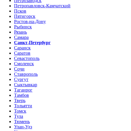
Петрозаводск
Петропавловск-Камчатский
Псков
Пятигорск
Ростов-на-Дону
Рыбинск
Рязань
Самара
Санкт-Петербург
Саранск
Саратов
Севастополь
Смоленск
Сочи
Ставрополь
Сургут
Сыктывкар
Таганрог
Тамбов
Тверь
Тольятти
Томск
Тула
Тюмень
Улан-Удэ