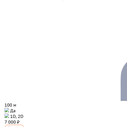
100 м
Да
1D, 2D
7 000 ₽