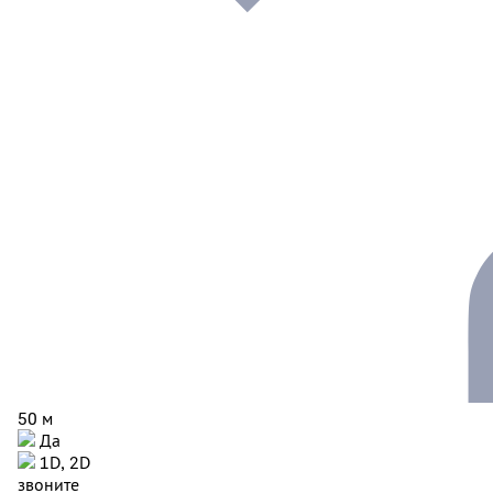
50 м
Да
1D, 2D
звоните