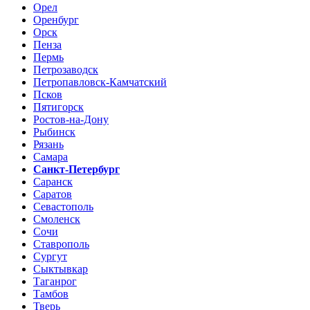
Орел
Оренбург
Орск
Пенза
Пермь
Петрозаводск
Петропавловск-Камчатский
Псков
Пятигорск
Ростов-на-Дону
Рыбинск
Рязань
Самара
Санкт-Петербург
Саранск
Саратов
Севастополь
Смоленск
Сочи
Ставрополь
Сургут
Сыктывкар
Таганрог
Тамбов
Тверь