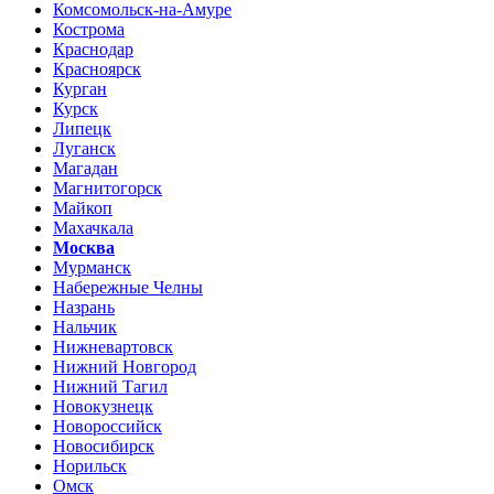
Комсомольск-на-Амуре
Кострома
Краснодар
Красноярск
Курган
Курск
Липецк
Луганск
Магадан
Магнитогорск
Майкоп
Махачкала
Москва
Мурманск
Набережные Челны
Назрань
Нальчик
Нижневартовск
Нижний Новгород
Нижний Тагил
Новокузнецк
Новороссийск
Новосибирск
Норильск
Омск