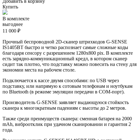
Добавить в корзину
Купить
В комплекте
выгоднее
11 000 ₽
Прочный беспроводной 2D-сканер штрихкодов G-SENSE
IS1405BT быстро и четко распознает самые сложные коды
благодаря сенсору с разрешением 1280x800 pix. В комплекте
есть
зарядно-коммуникационный кредл, в котором сканер
сидит так плотно, что подставку можно повесить на стену для
экономии места на рабочем столе.
Подключается к кассе двумя способами: по USB через
подставку, или напрямую к сотовым телефонам и ноутбукам
по Bluetooth (в режиме эмуляции передачи в COM-порт).
Производитель G-SENSE заявляет выдающуюся стойкость
сканера к многократным падениям с высоты до 2 метров.
Также среди преимуществ сканера: сменная батарея на 2000
mAh, виброотклик при удачном сканировании и гарантия 2
года.