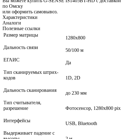
Вы можете купить G-SENSE IS1405BT-HD с доставкой
по Омску
или оформить самовывоз.
Характеристики
Аналоги
Полезные ссылки
Размер матрицы
1280х800
Дальность связи
50/100 м
ЕГАИС
Да
Тип сканируемых штрих-
кодов
1D, 2D
Дальность сканирования
до 230 мм
Тип считывателя,
разрешение
Фотосенсор, 1280x800 pix
Интерфейсы
USB, Bluetooth
Выдерживает падение с
высоты
2 м