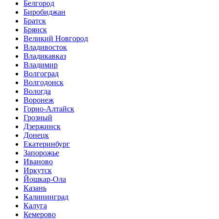
Белгород
Биробиджан
Братск
Брянск
Великий Новгород
Владивосток
Владикавказ
Владимир
Волгоград
Волгодонск
Вологда
Воронеж
Горно-Алтайск
Грозный
Дзержинск
Донецк
Екатеринбург
Запорожье
Иваново
Иркутск
Йошкар-Ола
Казань
Калининград
Калуга
Кемерово