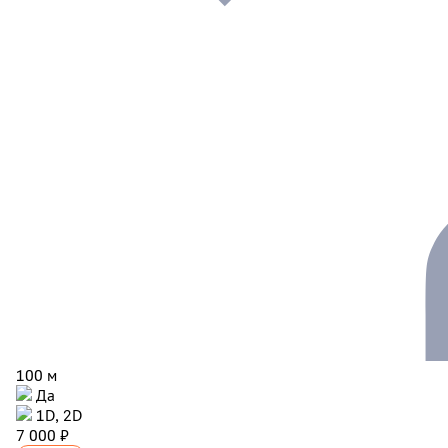
100 м
Да
1D, 2D
7 000 ₽