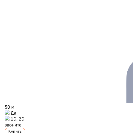
50 м
Да
1D, 2D
звоните
Купить