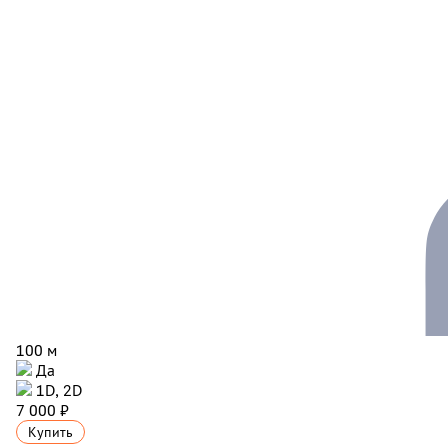
100 м
Да
1D, 2D
7 000 ₽
Купить