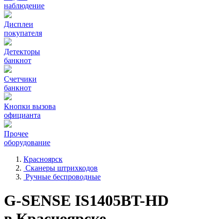
наблюдение
Дисплеи
покупателя
Детекторы
банкнот
Счетчики
банкнот
Кнопки вызова
официанта
Прочее
оборудование
Красноярск
Сканеры штрихкодов
Ручные беспроводные
G-SENSE IS1405BT-HD
в Красноярске