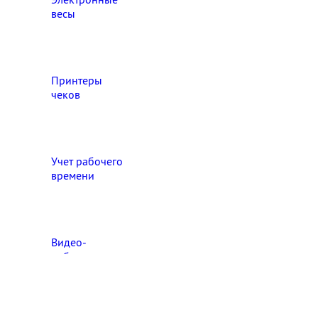
весы
Принтеры
чеков
Учет рабочего
времени
Видео‑
наблюдение
Выберите свой город

Абакан
Ангарск