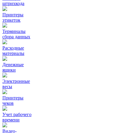
штрихкода
Принтеры
этикеток
Терминалы
сбора данных
Расходные
материалы
Денежные
ящики
Электронные
весы
Принтеры
чеков
Учет рабочего
времени
Видео‑