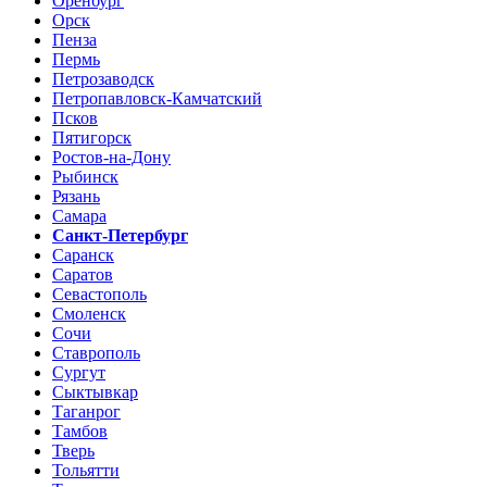
Оренбург
Орск
Пенза
Пермь
Петрозаводск
Петропавловск-Камчатский
Псков
Пятигорск
Ростов-на-Дону
Рыбинск
Рязань
Самара
Санкт-Петербург
Саранск
Саратов
Севастополь
Смоленск
Сочи
Ставрополь
Сургут
Сыктывкар
Таганрог
Тамбов
Тверь
Тольятти