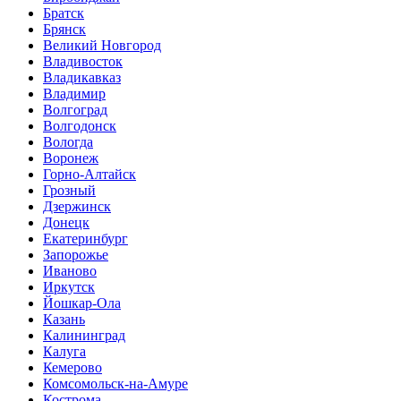
Братск
Брянск
Великий Новгород
Владивосток
Владикавказ
Владимир
Волгоград
Волгодонск
Вологда
Воронеж
Горно-Алтайск
Грозный
Дзержинск
Донецк
Екатеринбург
Запорожье
Иваново
Иркутск
Йошкар-Ола
Казань
Калининград
Калуга
Кемерово
Комсомольск-на-Амуре
Кострома