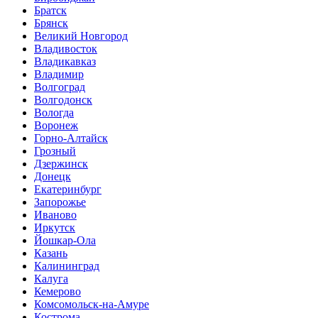
Братск
Брянск
Великий Новгород
Владивосток
Владикавказ
Владимир
Волгоград
Волгодонск
Вологда
Воронеж
Горно-Алтайск
Грозный
Дзержинск
Донецк
Екатеринбург
Запорожье
Иваново
Иркутск
Йошкар-Ола
Казань
Калининград
Калуга
Кемерово
Комсомольск-на-Амуре
Кострома