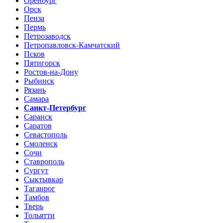
Оренбург
Орск
Пенза
Пермь
Петрозаводск
Петропавловск-Камчатский
Псков
Пятигорск
Ростов-на-Дону
Рыбинск
Рязань
Самара
Санкт-Петербург
Саранск
Саратов
Севастополь
Смоленск
Сочи
Ставрополь
Сургут
Сыктывкар
Таганрог
Тамбов
Тверь
Тольятти