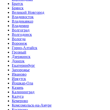
Братск
Брянск
Великий Новгород
Владивосток
Владикавказ
Владимир
Волгоград
Волгодонск
Вологда
Воронеж
Горно-Алтайск
Грозный
Дзержинск
Донецк
Екатеринбург
Запорожье
Иваново
Иркутск
Йошкар-Ола
Казань
Калининград
Калуга
Кемерово
Комсомольск-на-Амуре
Кострома