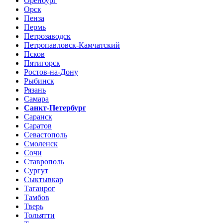
Оренбург
Орск
Пенза
Пермь
Петрозаводск
Петропавловск-Камчатский
Псков
Пятигорск
Ростов-на-Дону
Рыбинск
Рязань
Самара
Санкт-Петербург
Саранск
Саратов
Севастополь
Смоленск
Сочи
Ставрополь
Сургут
Сыктывкар
Таганрог
Тамбов
Тверь
Тольятти