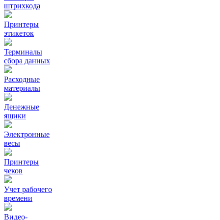
штрихкода
Принтеры
этикеток
Терминалы
сбора данных
Расходные
материалы
Денежные
ящики
Электронные
весы
Принтеры
чеков
Учет рабочего
времени
Видео‑