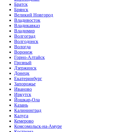
Братск
Брянск
Великий Новгород
Владивосток
Владикавказ
Владимир
Волгоград
Волгодонск
Вологда
Воронеж
Горно-Алтайск
Грозный
Дзержинск
Донецк
Екатеринбург
Запорожье
Иваново
Иркутск
Йошкар-Ола
Казань
Калининград
Калуга
Кемерово
Комсомольск-на-Амуре
Кострома