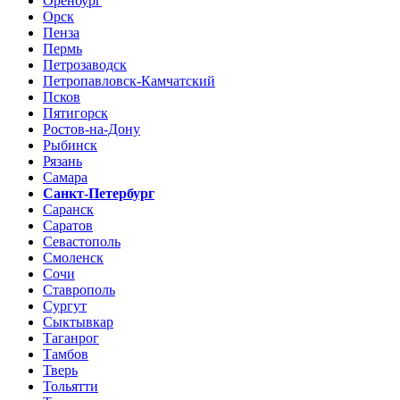
Оренбург
Орск
Пенза
Пермь
Петрозаводск
Петропавловск-Камчатский
Псков
Пятигорск
Ростов-на-Дону
Рыбинск
Рязань
Самара
Санкт-Петербург
Саранск
Саратов
Севастополь
Смоленск
Сочи
Ставрополь
Сургут
Сыктывкар
Таганрог
Тамбов
Тверь
Тольятти