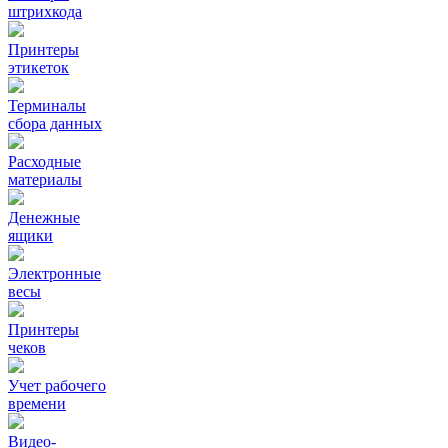
штрихкода
Принтеры
этикеток
Терминалы
сбора данных
Расходные
материалы
Денежные
ящики
Электронные
весы
Принтеры
чеков
Учет рабочего
времени
Видео‑