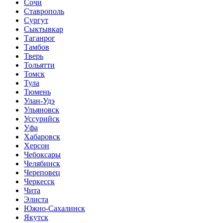
Сочи
Ставрополь
Сургут
Сыктывкар
Таганрог
Тамбов
Тверь
Тольятти
Томск
Тула
Тюмень
Улан-Удэ
Ульяновск
Уссурийск
Уфа
Хабаровск
Херсон
Чебоксары
Челябинск
Череповец
Черкесск
Чита
Элиста
Южно-Сахалинск
Якутск