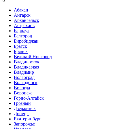
Абакан
Ангарск
Архангельск
Астрахань
Барнаул
Белгород
Биробиджан
Братск
Брянск
Великий Новгород
Владивосток
Владикавказ
Владимир
Волгоград
Волгодонск
Вологда
Воронеж
Горно-Алтайск
Грозный
Дзержинск
Донецк
Екатеринбург
Запорожье