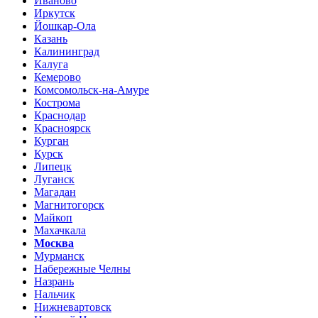
Иваново
Иркутск
Йошкар-Ола
Казань
Калининград
Калуга
Кемерово
Комсомольск-на-Амуре
Кострома
Краснодар
Красноярск
Курган
Курск
Липецк
Луганск
Магадан
Магнитогорск
Майкоп
Махачкала
Москва
Мурманск
Набережные Челны
Назрань
Нальчик
Нижневартовск