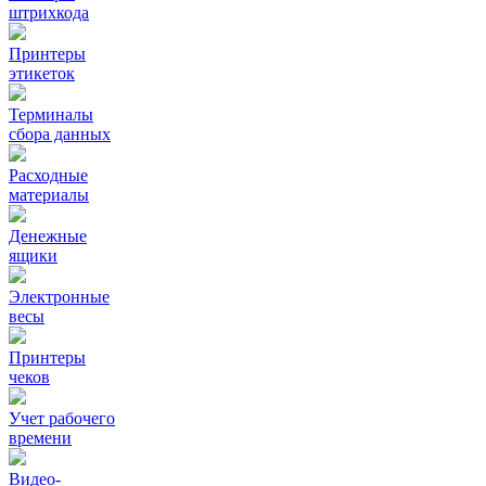
штрихкода
Принтеры
этикеток
Терминалы
сбора данных
Расходные
материалы
Денежные
ящики
Электронные
весы
Принтеры
чеков
Учет рабочего
времени
Видео‑