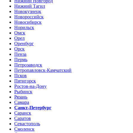
Нижний Новгород
Нижний Тагил
Новокузнецк
Новороссийск
Новосибирск
Норильск
Омск
Орел
Оренбург
Орск
Пенза
Пермь
Петрозаводск
Петропавловск-Камчатский
Псков
Пятигорск
Ростов-на-Дону
Рыбинск
Рязань
Самара
Санкт-Петербург
Саранск
Саратов
Севастополь
Смоленск