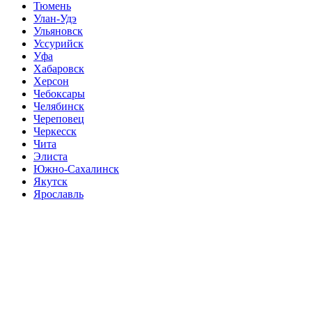
Тюмень
Улан-Удэ
Ульяновск
Уссурийск
Уфа
Хабаровск
Херсон
Чебоксары
Челябинск
Череповец
Черкесск
Чита
Элиста
Южно-Сахалинск
Якутск
Ярославль