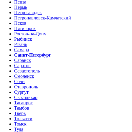
Пенза
Пермь
Петрозаводск
Петропавловск-Камчатский
Псков
Пятигорск
Ростов-на-Дону
Рыбинск
Рязань
Самара
Санкт-Петербург
Саранск
Саратов
Севастополь
Смоленск
Сочи
Ставрополь
Сургут
Сыктывкар
Таганрог
Тамбов
Тверь
Тольятти
Томск
Тула