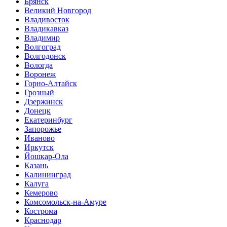
Брянск
Великий Новгород
Владивосток
Владикавказ
Владимир
Волгоград
Волгодонск
Вологда
Воронеж
Горно-Алтайск
Грозный
Дзержинск
Донецк
Екатеринбург
Запорожье
Иваново
Иркутск
Йошкар-Ола
Казань
Калининград
Калуга
Кемерово
Комсомольск-на-Амуре
Кострома
Краснодар