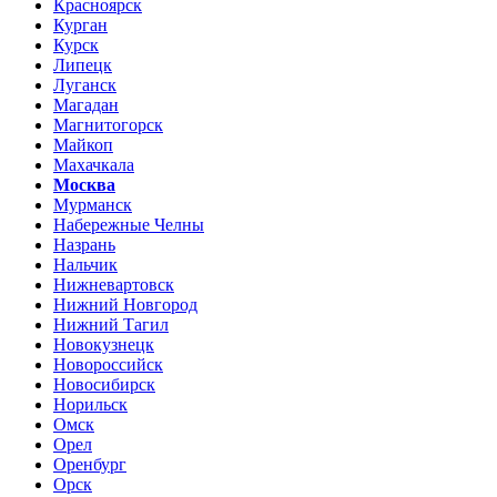
Красноярск
Курган
Курск
Липецк
Луганск
Магадан
Магнитогорск
Майкоп
Махачкала
Москва
Мурманск
Набережные Челны
Назрань
Нальчик
Нижневартовск
Нижний Новгород
Нижний Тагил
Новокузнецк
Новороссийск
Новосибирск
Норильск
Омск
Орел
Оренбург
Орск