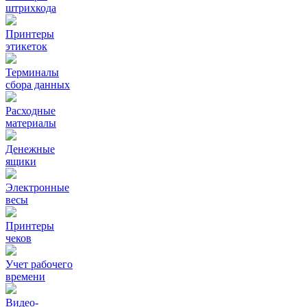
штрихкода
Принтеры
этикеток
Терминалы
сбора данных
Расходные
материалы
Денежные
ящики
Электронные
весы
Принтеры
чеков
Учет рабочего
времени
Видео‑