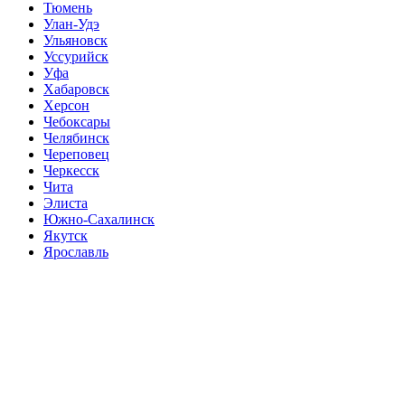
Тюмень
Улан-Удэ
Ульяновск
Уссурийск
Уфа
Хабаровск
Херсон
Чебоксары
Челябинск
Череповец
Черкесск
Чита
Элиста
Южно-Сахалинск
Якутск
Ярославль