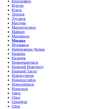
Красноярск
Курган
Курск
Липецк
Луганск
Магадан
Магнитогорск
Майкоп
Махачкала
Москва
Мурманск
Набережные Челны
Назрань
Нальчик
Нижневартовск
Нижний Новгород
Нижний Тагил
Новокузнецк
Новороссийск
Новосибирск
Норильск
Омск
Орел
Оренбург
Орск