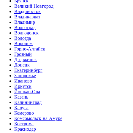
Брянск
Великий Новгород
Владивосток
Владикавказ
Владимир
Волгоград
Волгодонск
Вологда
Воронеж
Горно-Алтайск
Грозный
Дзержинск
Донецк
Екатеринбург
Запорожье
Иваново
Иркутск
Йошкар-Ола
Казань
Калининград
Калуга
Кемерово
Комсомольск-на-Амуре
Кострома
Краснодар