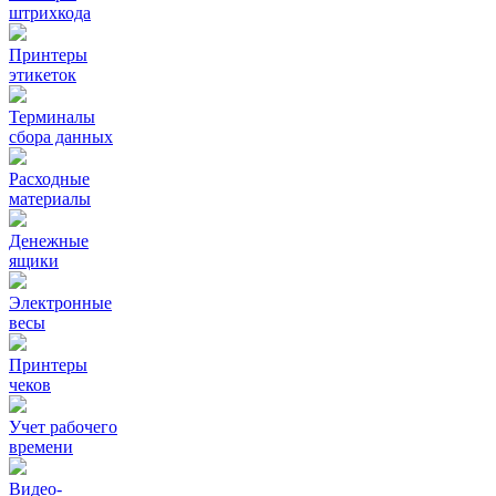
штрихкода
Принтеры
этикеток
Терминалы
сбора данных
Расходные
материалы
Денежные
ящики
Электронные
весы
Принтеры
чеков
Учет рабочего
времени
Видео‑