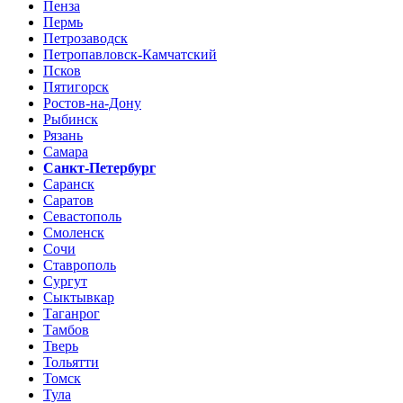
Пенза
Пермь
Петрозаводск
Петропавловск-Камчатский
Псков
Пятигорск
Ростов-на-Дону
Рыбинск
Рязань
Самара
Санкт-Петербург
Саранск
Саратов
Севастополь
Смоленск
Сочи
Ставрополь
Сургут
Сыктывкар
Таганрог
Тамбов
Тверь
Тольятти
Томск
Тула