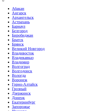
Абакан
Ангарск
Архангельск
Астрахань
Барнаул
Белгород
Биробиджан
Братск
Брянск
Великий Новгород
Владивосток
Владикавказ
Владимир
Волгоград
Волгодонск
Вологда
Воронеж
Горно-Алтайск
Грозный
Дзержинск
Донецк
Екатеринбург
Запорожье