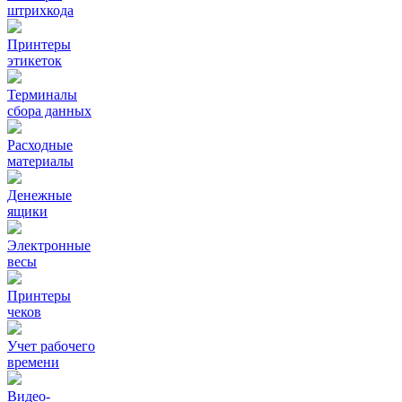
штрихкода
Принтеры
этикеток
Терминалы
сбора данных
Расходные
материалы
Денежные
ящики
Электронные
весы
Принтеры
чеков
Учет рабочего
времени
Видео‑