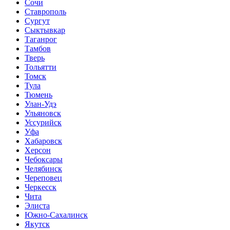
Сочи
Ставрополь
Сургут
Сыктывкар
Таганрог
Тамбов
Тверь
Тольятти
Томск
Тула
Тюмень
Улан-Удэ
Ульяновск
Уссурийск
Уфа
Хабаровск
Херсон
Чебоксары
Челябинск
Череповец
Черкесск
Чита
Элиста
Южно-Сахалинск
Якутск