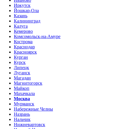
Иваново
Иркутск
Йошкар-Ола
Казань
Калининград
Калуга
Кемерово
Комсомольск-на-Амуре
Кострома
Краснодар
Красноярск
Курган
Курск
Липецк
Луганск
Магадан
Магнитогорск
Майкоп
Махачкала
Москва
Мурманск
Набережные Челны
Назрань
Нальчик
Нижневартовск