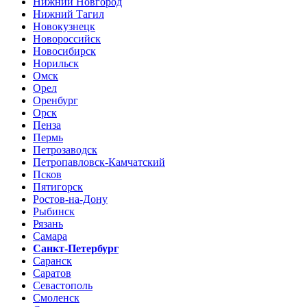
Нижний Новгород
Нижний Тагил
Новокузнецк
Новороссийск
Новосибирск
Норильск
Омск
Орел
Оренбург
Орск
Пенза
Пермь
Петрозаводск
Петропавловск-Камчатский
Псков
Пятигорск
Ростов-на-Дону
Рыбинск
Рязань
Самара
Санкт-Петербург
Саранск
Саратов
Севастополь
Смоленск