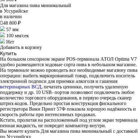
Для магазина пива минимальный
в Уссурийске
в наличии

48 800 ₽
57 мм
100 мм/сек
Нет
Добавить в корзину
Купить
На большом сенсорном экране POS-терминала АТОЛ Optima V7
удобно размещаются ходовые сорта пива в небольшом магазине.
На терминале можно проводить все необходимые магазину пива
операции: выбить маркированный товар, подключить носитель
электронной подписи для приемки алкоголя и гашения
ветеринарных ВСД
, печатать ценники, получить удаленную
поддержку и др. 10 USB- портов позволяют подключить любое
количество торгового оборудования, в первую очередь сканер
штрих-кодов. Предельно простая конструкция фискального
регистратора Вики Принт 57Ф показала хорошую надёжность и
скорость работы при интенсивных продажах.
Кстати, пролитая на расположенный под углом экран терминала
пенная жидкость, не повредит компьютер внутри.
Вы можете купить Для магазина пива минимальный с доставкой
по Уссурийску