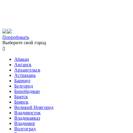
Попробовать
Выберите свой город

Абакан
Ангарск
Архангельск
Астрахань
Барнаул
Белгород
Биробиджан
Братск
Брянск
Великий Новгород
Владивосток
Владикавказ
Владимир
Волгоград