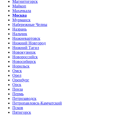
Магнитогорск
Майкоп
Махачкала
Москва
Мурманск
Набережные Челны
Назрань
Нальчик
Нижневартовск
Нижний Новгород
Нижний Тагил
Новокузнецк
Новороссийск
Новосибирск
Норильск
Омск
Орел
Оренбург
Орск
Пенза
Пермь
Петрозаводск
Петропавловск-Камчатский
Псков
Пятигорск