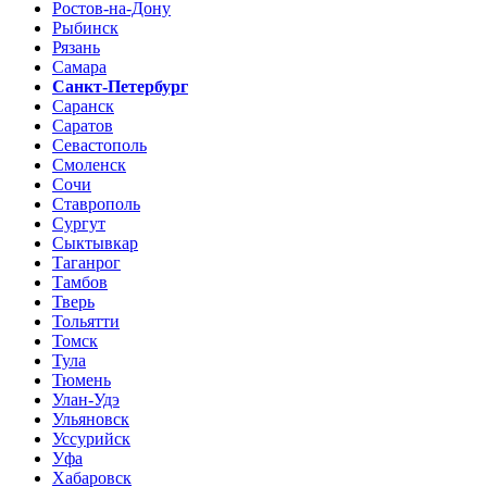
Ростов-на-Дону
Рыбинск
Рязань
Самара
Санкт-Петербург
Саранск
Саратов
Севастополь
Смоленск
Сочи
Ставрополь
Сургут
Сыктывкар
Таганрог
Тамбов
Тверь
Тольятти
Томск
Тула
Тюмень
Улан-Удэ
Ульяновск
Уссурийск
Уфа
Хабаровск