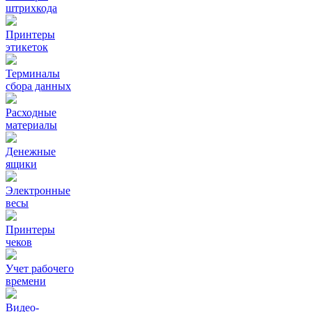
штрихкода
Принтеры
этикеток
Терминалы
сбора данных
Расходные
материалы
Денежные
ящики
Электронные
весы
Принтеры
чеков
Учет рабочего
времени
Видео‑