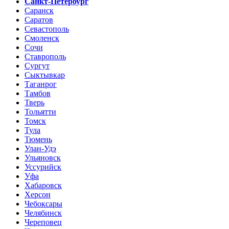
Санкт-Петербург
Саранск
Саратов
Севастополь
Смоленск
Сочи
Ставрополь
Сургут
Сыктывкар
Таганрог
Тамбов
Тверь
Тольятти
Томск
Тула
Тюмень
Улан-Удэ
Ульяновск
Уссурийск
Уфа
Хабаровск
Херсон
Чебоксары
Челябинск
Череповец