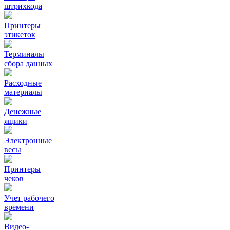
штрихкода
Принтеры
этикеток
Терминалы
сбора данных
Расходные
материалы
Денежные
ящики
Электронные
весы
Принтеры
чеков
Учет рабочего
времени
Видео‑