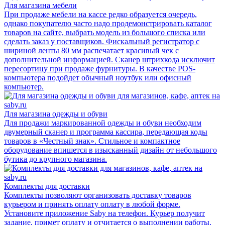
Для магазина мебели
При продаже мебели на кассе редко образуется очередь,
однако покупателю часто надо продемонстрировать каталог
товаров на сайте, выбрать модель из большого списка или
сделать заказ у поставщиков. Фискальный регистратор с
шириной ленты 80 мм распечатает красивый чек с
дополнительной информацией. Сканер штрихкода исключит
пересортицу при продаже фурнитуры. В качестве POS-
компьютера подойдет обычный ноутбук или офисный
компьютер.
Для магазина одежды и обуви
Для продажи маркированной одежды и обуви необходим
двумерный сканер и программа кассира, передающая коды
товаров в «Честный знак». Стильное и компактное
оборудование впишется в изысканный дизайн от небольшого
бутика до крупного магазина.
Комплекты для доставки
Комплекты позволяют организовать доставку товаров
курьером и принять оплату оплату в любой форме.
Установите приложение Saby на телефон. Курьер получит
задание, примет оплату и отчитается о выполнении работы.