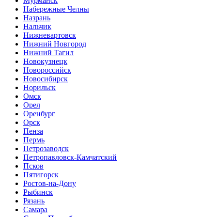
Мурманск
Набережные Челны
Назрань
Нальчик
Нижневартовск
Нижний Новгород
Нижний Тагил
Новокузнецк
Новороссийск
Новосибирск
Норильск
Омск
Орел
Оренбург
Орск
Пенза
Пермь
Петрозаводск
Петропавловск-Камчатский
Псков
Пятигорск
Ростов-на-Дону
Рыбинск
Рязань
Самара