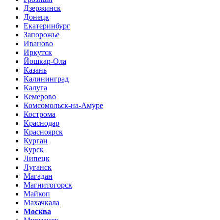
Дзержинск
Донецк
Екатеринбург
Запорожье
Иваново
Иркутск
Йошкар-Ола
Казань
Калининград
Калуга
Кемерово
Комсомольск-на-Амуре
Кострома
Краснодар
Красноярск
Курган
Курск
Липецк
Луганск
Магадан
Магнитогорск
Майкоп
Махачкала
Москва