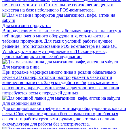
неттопа и монитора. Оптимальное соотношение цены и
качества на базе небольшого POS-компьютера.
Для магазина продуктов
В продуктовом магазине самая большая нагрузка на кассу, к
ней подключено много оборудования, есть алкоголь и
табачная продукция. Для таких условий работы лучшее
решение - это использование POS-компьютера на базе ОС
Windows, к которому подключается 2D-сканер, весы,
денежный ящик и прочее оборудование.
Для магазина пива
При продаже маркированного пива в розлив обязательно
нужен 2D сканер, который быстро укажет в чеке сорт и
количество напитка. Закуски удобно выбирать касанием к
сенсорному экрану компьютера, а для точного взешивания
потребуются весы с передачей данных.
Для овощной лавки
Для овощной лавки требуется минимум оборудования: касса и
весы. Оборудование должно быть компактным, не бояться
сырости и работы грязными руками, желательно наличие
аккумулятора для работы без электричества.