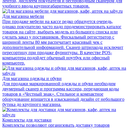
лентой, дисплеем покупателя и беспроводным сканером для
удобного ввода крупногабаритных товаров.
Для магазина мебели
При продаже мебели на кассе редко образуется очередь,
однако покупателю часто надо продемонстрировать каталог
товаров на сайте, выбрать модель из большого списка или
сделать заказ у поставщиков. Фискальный регистратор с
шириной ленты 80 мм распечатает красивый чек с
дополнительной информацией. Сканер штрихкода исключит
пересортицу при продаже фурнитуры. В качестве POS-
компьютера подойдет обычный ноутбук или офисный
компьютер.
Для магазина одежды и обуви
Для продажи маркированной одежды и обуви необходим
двумерный сканер и программа кассира, передающая коды
товаров в «Честный знак». Стильное и компактное
оборудование впишется в изысканный дизайн от небольшого
бутика до крупного магазина.
Комплекты для доставки
Комплекты позволяют организовать доставку товаров