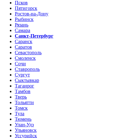
Псков
Пятигорск
Ростов-на-Дону
Рыбинск
Рязань
Самара
Санкт-Петербург
Саранск
Саратов
Севастополь
Смоленск
Сочи
Ставрополь
Сургут
Сыктывкар
Таганрог
Тамбов
Тверь
Тольятти
Томск
Тула
Тюмень
Улан-Удэ
Ульяновск
Уссурийск