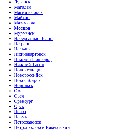
Луганск
Магадан
Магнитогорск
Майкоп
Махачкала
Москва
Мурманск
Набережные Челны
Назрань
Нальчик
Нижневартовск
Нижний Новгород
Нижний Тагил
Новокузнецк
Новороссийск
Новосибирск
Норильск
Омск
Орел
Оренбург
Орск
Пенза
Пермь
Петрозаводск
Петропавловск-Камчатский