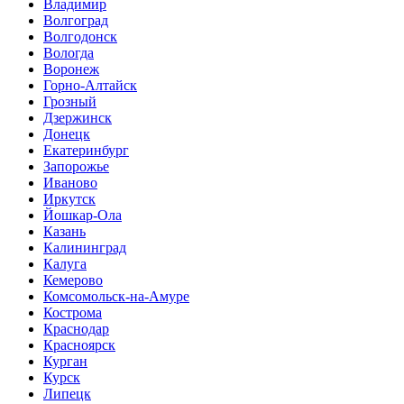
Владимир
Волгоград
Волгодонск
Вологда
Воронеж
Горно-Алтайск
Грозный
Дзержинск
Донецк
Екатеринбург
Запорожье
Иваново
Иркутск
Йошкар-Ола
Казань
Калининград
Калуга
Кемерово
Комсомольск-на-Амуре
Кострома
Краснодар
Красноярск
Курган
Курск
Липецк