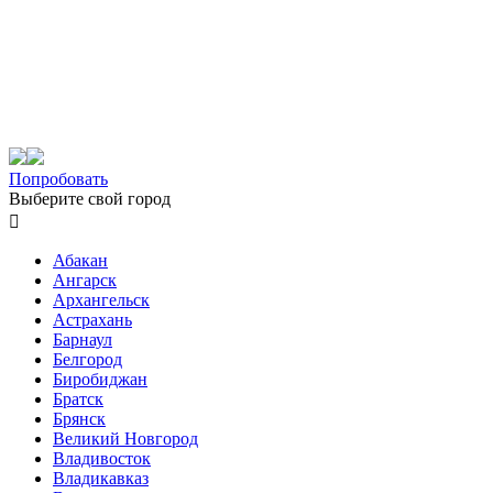
Попробовать
Выберите свой город

Абакан
Ангарск
Архангельск
Астрахань
Барнаул
Белгород
Биробиджан
Братск
Брянск
Великий Новгород
Владивосток
Владикавказ