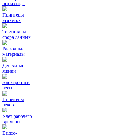
штрихкода
Принтеры
этикеток
Терминалы
сбора данных
Расходные
материалы
Денежные
ящики
Электронные
весы
Принтеры
чеков
Учет рабочего
времени
Видео‑