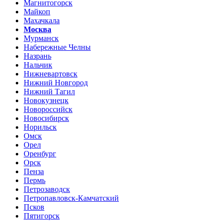
Магнитогорск
Майкоп
Махачкала
Москва
Мурманск
Набережные Челны
Назрань
Нальчик
Нижневартовск
Нижний Новгород
Нижний Тагил
Новокузнецк
Новороссийск
Новосибирск
Норильск
Омск
Орел
Оренбург
Орск
Пенза
Пермь
Петрозаводск
Петропавловск-Камчатский
Псков
Пятигорск