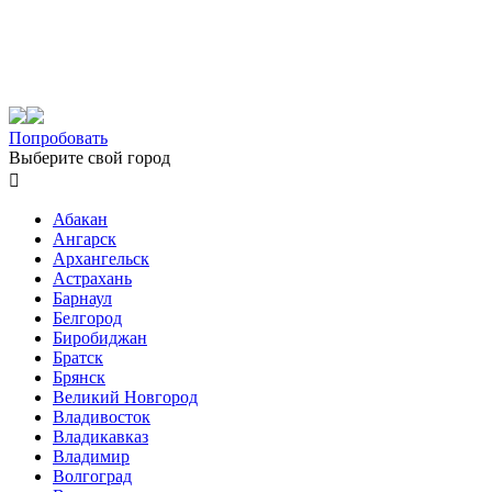
Попробовать
Выберите свой город

Абакан
Ангарск
Архангельск
Астрахань
Барнаул
Белгород
Биробиджан
Братск
Брянск
Великий Новгород
Владивосток
Владикавказ
Владимир
Волгоград