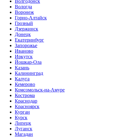
Волгодонск
Вологда
Воронеж
Горно-Алтайск
Грозный
Дзержинск
Донецк
Екатеринбург
Запорожье
Иваново
Иркутск
Йошкар-Ола
Казань
Калининград
Калуга
Кемерово
Комсомольск-на-Амуре
Кострома
Краснодар
Красноярск
Курган
Курск
Липецк
Луганск
Магадан