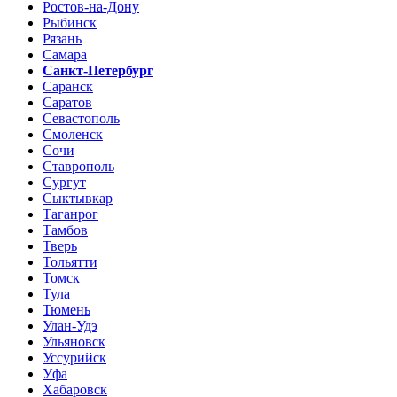
Ростов-на-Дону
Рыбинск
Рязань
Самара
Санкт-Петербург
Саранск
Саратов
Севастополь
Смоленск
Сочи
Ставрополь
Сургут
Сыктывкар
Таганрог
Тамбов
Тверь
Тольятти
Томск
Тула
Тюмень
Улан-Удэ
Ульяновск
Уссурийск
Уфа
Хабаровск