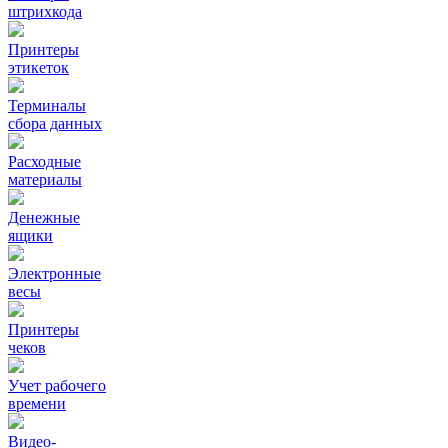
штрихкода
Принтеры
этикеток
Терминалы
сбора данных
Расходные
материалы
Денежные
ящики
Электронные
весы
Принтеры
чеков
Учет рабочего
времени
Видео‑