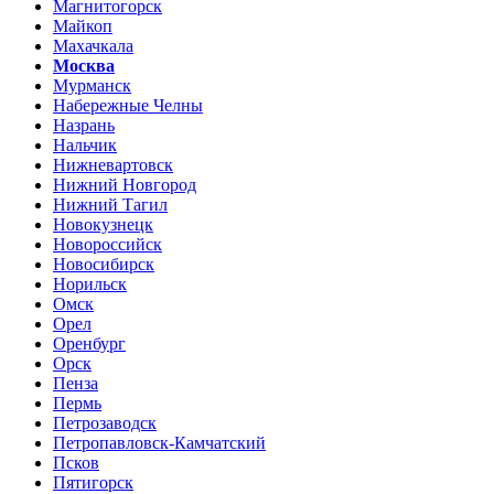
Магнитогорск
Майкоп
Махачкала
Москва
Мурманск
Набережные Челны
Назрань
Нальчик
Нижневартовск
Нижний Новгород
Нижний Тагил
Новокузнецк
Новороссийск
Новосибирск
Норильск
Омск
Орел
Оренбург
Орск
Пенза
Пермь
Петрозаводск
Петропавловск-Камчатский
Псков
Пятигорск