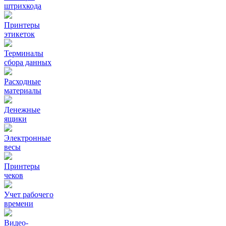
штрихкода
Принтеры
этикеток
Терминалы
сбора данных
Расходные
материалы
Денежные
ящики
Электронные
весы
Принтеры
чеков
Учет рабочего
времени
Видео‑