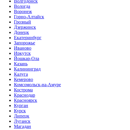
Волгодонск
Вологда
Воронеж
Горно-Алтайск
Грозный
Дзержинск
Донецк
Екатеринбург
Запорожье
Иваново
Иркутск
Йошкар-Ола
Казань
Калининград
Калуга
Кемерово
Комсомольск-на-Амуре
Кострома
Краснодар
Красноярск
Курган
Курск
Липецк
Луганск
Магадан