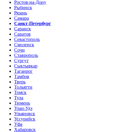
Ростов-на-Дону
Рыбинск
Рязань
Самара
Санкт-Петербург
Саранск
Саратов
Севастополь
Смоленск
Сочи
Ставрополь
Сургут
Сыктывкар
Таганрог
Тамбов
Тверь
Тольятти
Томск
Тула
Тюмень
Улан-Удэ
Ульяновск
Уссурийск
Уфа
Хабаровск