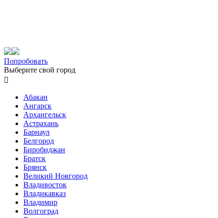
Попробовать
Выберите свой город

Абакан
Ангарск
Архангельск
Астрахань
Барнаул
Белгород
Биробиджан
Братск
Брянск
Великий Новгород
Владивосток
Владикавказ
Владимир
Волгоград