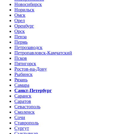
Новосибирск
Норильск
Омск
Орел
Оренбург
Орск
Пенза
Пермь
Петрозаводск
Петропавловск-Камчатский
Псков
Пятигорск
Ростов-на-Дону
Рыбинск
Рязань
Самара
Санкт-Петербург
Саранск
Саратов
Севастополь
Смоленск
Сочи
Ставрополь
Сургут
Сыктывкар