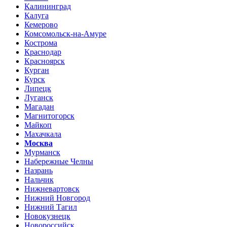
Калининград
Калуга
Кемерово
Комсомольск-на-Амуре
Кострома
Краснодар
Красноярск
Курган
Курск
Липецк
Луганск
Магадан
Магнитогорск
Майкоп
Махачкала
Москва
Мурманск
Набережные Челны
Назрань
Нальчик
Нижневартовск
Нижний Новгород
Нижний Тагил
Новокузнецк
Новороссийск