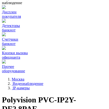
наблюдение
Дисплеи
покупателя
Детекторы
банкнот
Счетчики
банкнот
Кнопки вызова
официанта
Прочее
оборудование
Москва
Видеонаблюдение
IP-камеры
Polyvision PVC-IP2Y-
DF2.8PAF