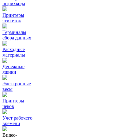
штрихкода
Принтеры
этикеток
Терминалы
сбора данных
Расходные
материалы
Денежные
ящики
Электронные
весы
Принтеры
чеков
Учет рабочего
времени
Видео‑