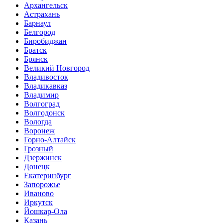
Архангельск
Астрахань
Барнаул
Белгород
Биробиджан
Братск
Брянск
Великий Новгород
Владивосток
Владикавказ
Владимир
Волгоград
Волгодонск
Вологда
Воронеж
Горно-Алтайск
Грозный
Дзержинск
Донецк
Екатеринбург
Запорожье
Иваново
Иркутск
Йошкар-Ола
Казань