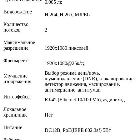
0.005 лк
Видеосжатие
H.264, H.265, MJPEG
Количество
потоков
2
Максимальное
разрешение
1920х1080 пикселей
Фреймрейт
1920х1080@25к/с;
Выбор режима день/ночь,
Улучшение
шумоподавление (DNR), зеркалирование,
изображения
детектор движения, маскирование,
антимерцание, антитуман
Интерфейсы
RJ-45 (Ethernet 10/100 Мб), аудиовход
Локальное
хранилище
Нет
Питание
DC12В, PoE(IEEE 802.3af) 5Вт
Рабочая