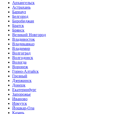
Архангельск
Астрахань
Барнаул
Белгород
Биробиджан
Братск
Брянск
Великий Новгород
Владивосток
Владикавказ
Владимир
Волгоград
Волгодонск
Вологда
Воронеж
Горно-Алтайск
Грозный
Дзержинск
Донецк
Екатеринбург
Запорожье
Иваново
Иркутск
Йошкар-Ола
Казань