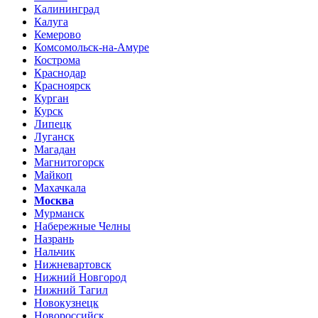
Калининград
Калуга
Кемерово
Комсомольск-на-Амуре
Кострома
Краснодар
Красноярск
Курган
Курск
Липецк
Луганск
Магадан
Магнитогорск
Майкоп
Махачкала
Москва
Мурманск
Набережные Челны
Назрань
Нальчик
Нижневартовск
Нижний Новгород
Нижний Тагил
Новокузнецк
Новороссийск