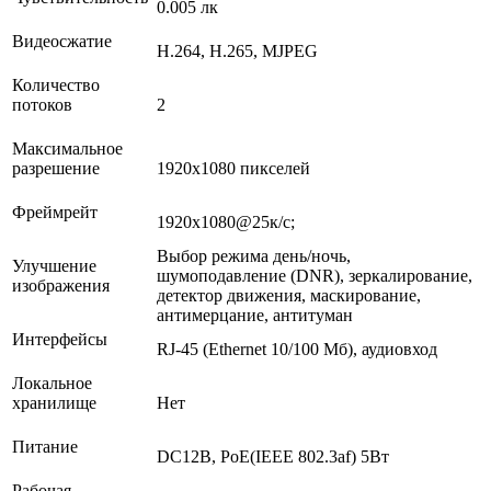
0.005 лк
Видеосжатие
H.264, H.265, MJPEG
Количество
потоков
2
Максимальное
разрешение
1920х1080 пикселей
Фреймрейт
1920х1080@25к/с;
Выбор режима день/ночь,
Улучшение
шумоподавление (DNR), зеркалирование,
изображения
детектор движения, маскирование,
антимерцание, антитуман
Интерфейсы
RJ-45 (Ethernet 10/100 Мб), аудиовход
Локальное
хранилище
Нет
Питание
DC12В, PoE(IEEE 802.3af) 5Вт
Рабочая