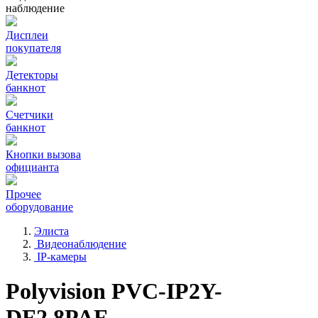
наблюдение
Дисплеи
покупателя
Детекторы
банкнот
Счетчики
банкнот
Кнопки вызова
официанта
Прочее
оборудование
Элиста
Видеонаблюдение
IP-камеры
Polyvision PVC-IP2Y-
DF2.8PAF