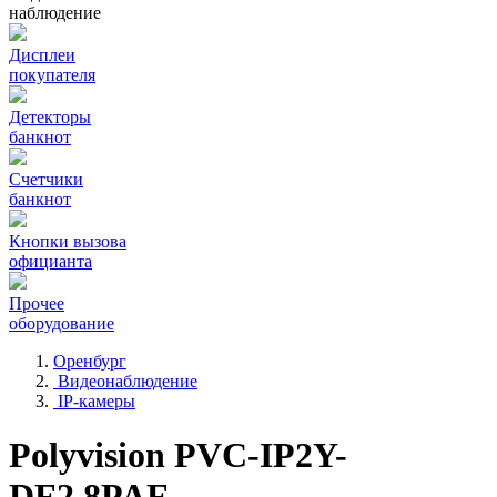
наблюдение
Дисплеи
покупателя
Детекторы
банкнот
Счетчики
банкнот
Кнопки вызова
официанта
Прочее
оборудование
Оренбург
Видеонаблюдение
IP-камеры
Polyvision PVC-IP2Y-
DF2.8PAF