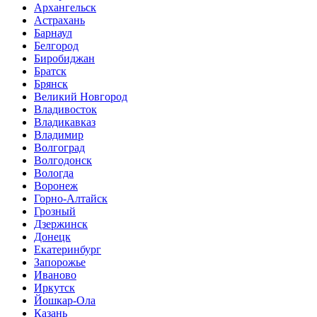
Архангельск
Астрахань
Барнаул
Белгород
Биробиджан
Братск
Брянск
Великий Новгород
Владивосток
Владикавказ
Владимир
Волгоград
Волгодонск
Вологда
Воронеж
Горно-Алтайск
Грозный
Дзержинск
Донецк
Екатеринбург
Запорожье
Иваново
Иркутск
Йошкар-Ола
Казань