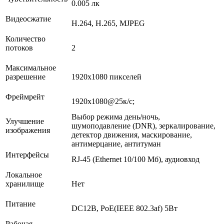
0.005 лк
Видеосжатие
H.264, H.265, MJPEG
Количество
потоков
2
Максимальное
разрешение
1920х1080 пикселей
Фреймрейт
1920х1080@25к/с;
Выбор режима день/ночь,
Улучшение
шумоподавление (DNR), зеркалирование,
изображения
детектор движения, маскирование,
антимерцание, антитуман
Интерфейсы
RJ-45 (Ethernet 10/100 Мб), аудиовход
Локальное
хранилище
Нет
Питание
DC12В, PoE(IEEE 802.3af) 5Вт
Рабочая