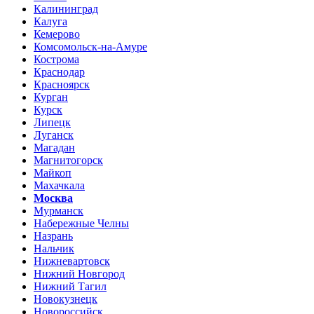
Калининград
Калуга
Кемерово
Комсомольск-на-Амуре
Кострома
Краснодар
Красноярск
Курган
Курск
Липецк
Луганск
Магадан
Магнитогорск
Майкоп
Махачкала
Москва
Мурманск
Набережные Челны
Назрань
Нальчик
Нижневартовск
Нижний Новгород
Нижний Тагил
Новокузнецк
Новороссийск