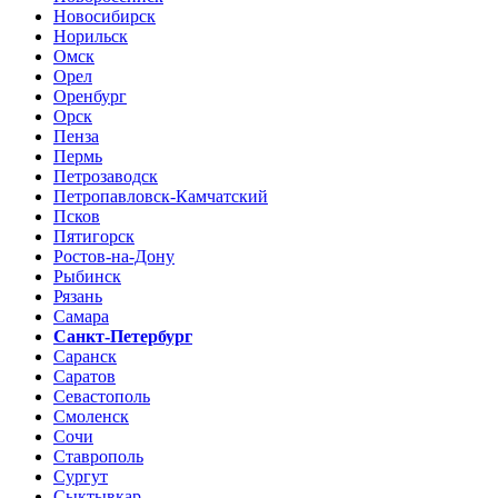
Новосибирск
Норильск
Омск
Орел
Оренбург
Орск
Пенза
Пермь
Петрозаводск
Петропавловск-Камчатский
Псков
Пятигорск
Ростов-на-Дону
Рыбинск
Рязань
Самара
Санкт-Петербург
Саранск
Саратов
Севастополь
Смоленск
Сочи
Ставрополь
Сургут
Сыктывкар