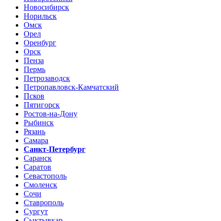
Новосибирск
Норильск
Омск
Орел
Оренбург
Орск
Пенза
Пермь
Петрозаводск
Петропавловск-Камчатский
Псков
Пятигорск
Ростов-на-Дону
Рыбинск
Рязань
Самара
Санкт-Петербург
Саранск
Саратов
Севастополь
Смоленск
Сочи
Ставрополь
Сургут
Сыктывкар