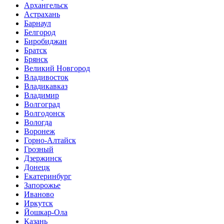
Архангельск
Астрахань
Барнаул
Белгород
Биробиджан
Братск
Брянск
Великий Новгород
Владивосток
Владикавказ
Владимир
Волгоград
Волгодонск
Вологда
Воронеж
Горно-Алтайск
Грозный
Дзержинск
Донецк
Екатеринбург
Запорожье
Иваново
Иркутск
Йошкар-Ола
Казань