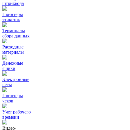
штрихкода
Принтеры
этикеток
Терминалы
сбора данных
Расходные
материалы
Денежные
ящики
Электронные
весы
Принтеры
чеков
Учет рабочего
времени
Видео‑