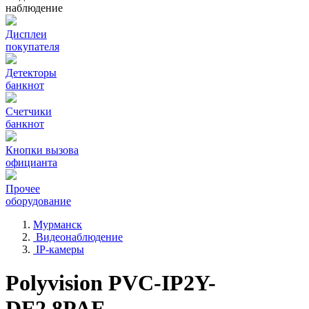
наблюдение
Дисплеи
покупателя
Детекторы
банкнот
Счетчики
банкнот
Кнопки вызова
официанта
Прочее
оборудование
Мурманск
Видеонаблюдение
IP-камеры
Polyvision PVC-IP2Y-
DF2.8PAF