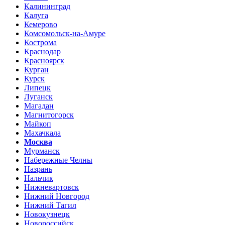
Калининград
Калуга
Кемерово
Комсомольск-на-Амуре
Кострома
Краснодар
Красноярск
Курган
Курск
Липецк
Луганск
Магадан
Магнитогорск
Майкоп
Махачкала
Москва
Мурманск
Набережные Челны
Назрань
Нальчик
Нижневартовск
Нижний Новгород
Нижний Тагил
Новокузнецк
Новороссийск