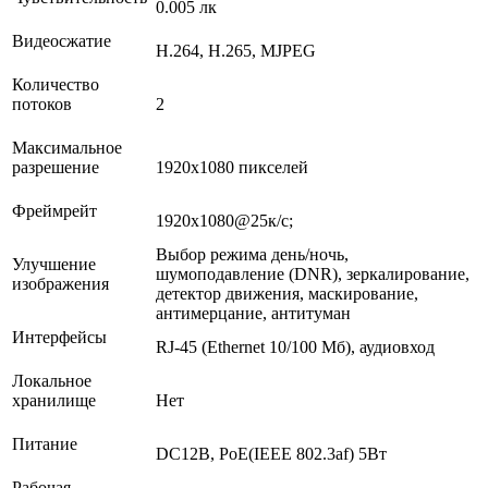
0.005 лк
Видеосжатие
H.264, H.265, MJPEG
Количество
потоков
2
Максимальное
разрешение
1920х1080 пикселей
Фреймрейт
1920х1080@25к/с;
Выбор режима день/ночь,
Улучшение
шумоподавление (DNR), зеркалирование,
изображения
детектор движения, маскирование,
антимерцание, антитуман
Интерфейсы
RJ-45 (Ethernet 10/100 Мб), аудиовход
Локальное
хранилище
Нет
Питание
DC12В, PoE(IEEE 802.3af) 5Вт
Рабочая