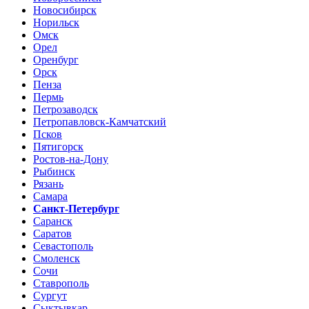
Новосибирск
Норильск
Омск
Орел
Оренбург
Орск
Пенза
Пермь
Петрозаводск
Петропавловск-Камчатский
Псков
Пятигорск
Ростов-на-Дону
Рыбинск
Рязань
Самара
Санкт-Петербург
Саранск
Саратов
Севастополь
Смоленск
Сочи
Ставрополь
Сургут
Сыктывкар