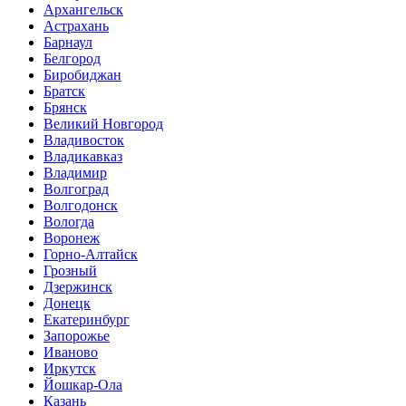
Архангельск
Астрахань
Барнаул
Белгород
Биробиджан
Братск
Брянск
Великий Новгород
Владивосток
Владикавказ
Владимир
Волгоград
Волгодонск
Вологда
Воронеж
Горно-Алтайск
Грозный
Дзержинск
Донецк
Екатеринбург
Запорожье
Иваново
Иркутск
Йошкар-Ола
Казань