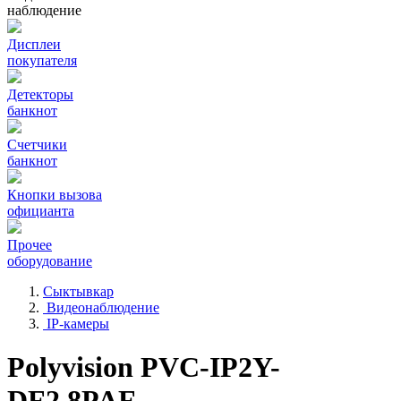
наблюдение
Дисплеи
покупателя
Детекторы
банкнот
Счетчики
банкнот
Кнопки вызова
официанта
Прочее
оборудование
Сыктывкар
Видеонаблюдение
IP-камеры
Polyvision PVC-IP2Y-
DF2.8PAF