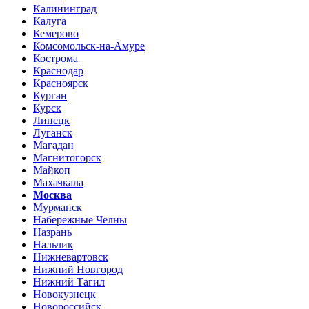
Калининград
Калуга
Кемерово
Комсомольск-на-Амуре
Кострома
Краснодар
Красноярск
Курган
Курск
Липецк
Луганск
Магадан
Магнитогорск
Майкоп
Махачкала
Москва
Мурманск
Набережные Челны
Назрань
Нальчик
Нижневартовск
Нижний Новгород
Нижний Тагил
Новокузнецк
Новороссийск