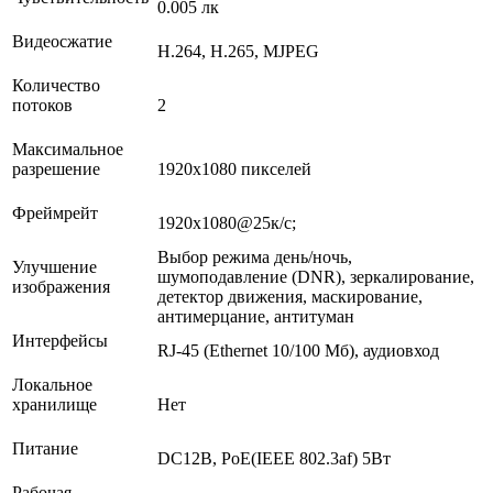
0.005 лк
Видеосжатие
H.264, H.265, MJPEG
Количество
потоков
2
Максимальное
разрешение
1920х1080 пикселей
Фреймрейт
1920х1080@25к/с;
Выбор режима день/ночь,
Улучшение
шумоподавление (DNR), зеркалирование,
изображения
детектор движения, маскирование,
антимерцание, антитуман
Интерфейсы
RJ-45 (Ethernet 10/100 Мб), аудиовход
Локальное
хранилище
Нет
Питание
DC12В, PoE(IEEE 802.3af) 5Вт
Рабочая