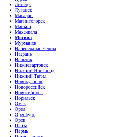
Липецк
Луганск
Магадан
Магнитогорск
Майкоп
Махачкала
Москва
Мурманск
Набережные Челны
Назрань
Нальчик
Нижневартовск
Нижний Новгород
Нижний Тагил
Новокузнецк
Новороссийск
Новосибирск
Норильск
Омск
Орел
Оренбург
Орск
Пенза
Пермь
Петрозаводск