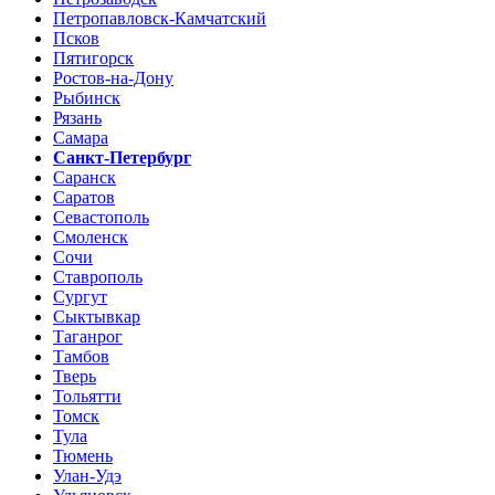
Петропавловск-Камчатский
Псков
Пятигорск
Ростов-на-Дону
Рыбинск
Рязань
Самара
Санкт-Петербург
Саранск
Саратов
Севастополь
Смоленск
Сочи
Ставрополь
Сургут
Сыктывкар
Таганрог
Тамбов
Тверь
Тольятти
Томск
Тула
Тюмень
Улан-Удэ