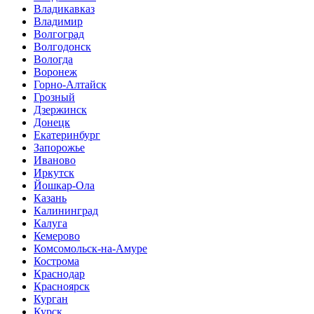
Владикавказ
Владимир
Волгоград
Волгодонск
Вологда
Воронеж
Горно-Алтайск
Грозный
Дзержинск
Донецк
Екатеринбург
Запорожье
Иваново
Иркутск
Йошкар-Ола
Казань
Калининград
Калуга
Кемерово
Комсомольск-на-Амуре
Кострома
Краснодар
Красноярск
Курган
Курск