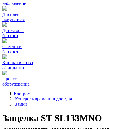
наблюдение
Дисплеи
покупателя
Детекторы
банкнот
Счетчики
банкнот
Кнопки вызова
официанта
Прочее
оборудование
Кострома
Контроль времени и доступа
Замки
Защелка ST-SL133MNO
электромеханическая для