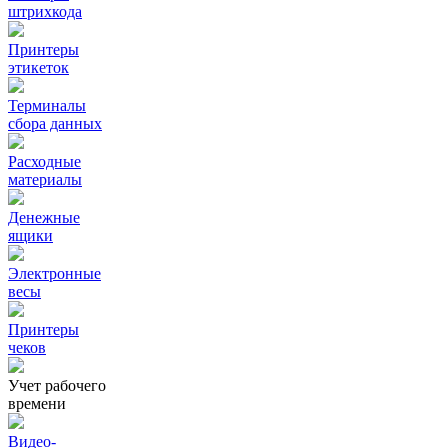
штрихкода
Принтеры
этикеток
Терминалы
сбора данных
Расходные
материалы
Денежные
ящики
Электронные
весы
Принтеры
чеков
Учет рабочего
времени
Видео‑