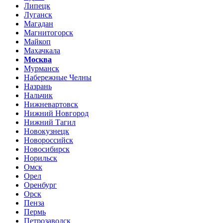
Липецк
Луганск
Магадан
Магнитогорск
Майкоп
Махачкала
Москва
Мурманск
Набережные Челны
Назрань
Нальчик
Нижневартовск
Нижний Новгород
Нижний Тагил
Новокузнецк
Новороссийск
Новосибирск
Норильск
Омск
Орел
Оренбург
Орск
Пенза
Пермь
Петрозаводск