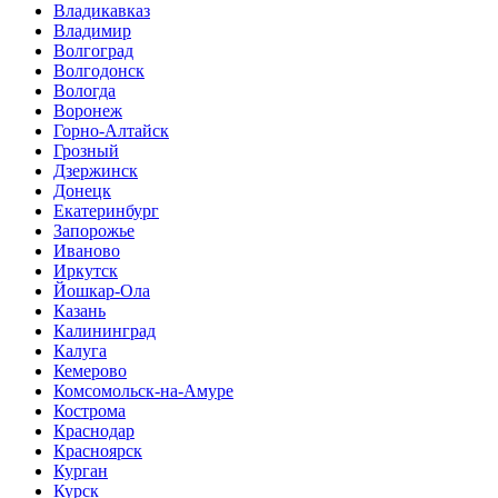
Владикавказ
Владимир
Волгоград
Волгодонск
Вологда
Воронеж
Горно-Алтайск
Грозный
Дзержинск
Донецк
Екатеринбург
Запорожье
Иваново
Иркутск
Йошкар-Ола
Казань
Калининград
Калуга
Кемерово
Комсомольск-на-Амуре
Кострома
Краснодар
Красноярск
Курган
Курск