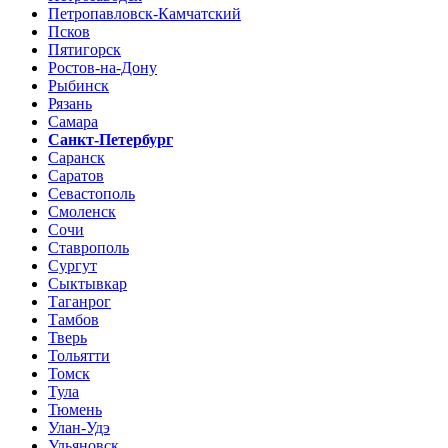
Петропавловск-Камчатский
Псков
Пятигорск
Ростов-на-Дону
Рыбинск
Рязань
Самара
Санкт-Петербург
Саранск
Саратов
Севастополь
Смоленск
Сочи
Ставрополь
Сургут
Сыктывкар
Таганрог
Тамбов
Тверь
Тольятти
Томск
Тула
Тюмень
Улан-Удэ
Ульяновск