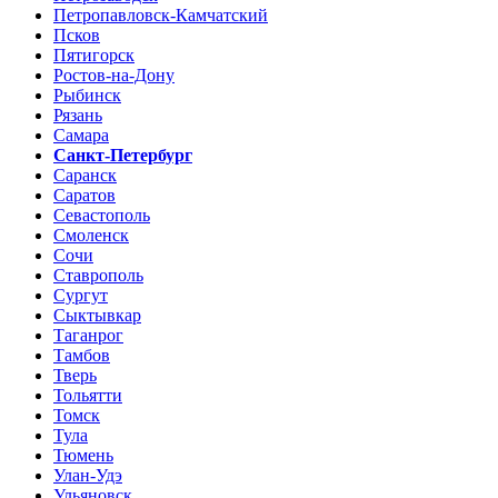
Петропавловск-Камчатский
Псков
Пятигорск
Ростов-на-Дону
Рыбинск
Рязань
Самара
Санкт-Петербург
Саранск
Саратов
Севастополь
Смоленск
Сочи
Ставрополь
Сургут
Сыктывкар
Таганрог
Тамбов
Тверь
Тольятти
Томск
Тула
Тюмень
Улан-Удэ
Ульяновск