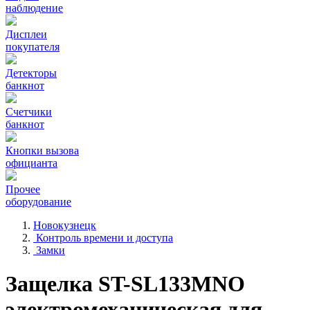
наблюдение
Дисплеи
покупателя
Детекторы
банкнот
Счетчики
банкнот
Кнопки вызова
официанта
Прочее
оборудование
Новокузнецк
Контроль времени и доступа
Замки
Защелка ST-SL133MNO
электромеханическая для