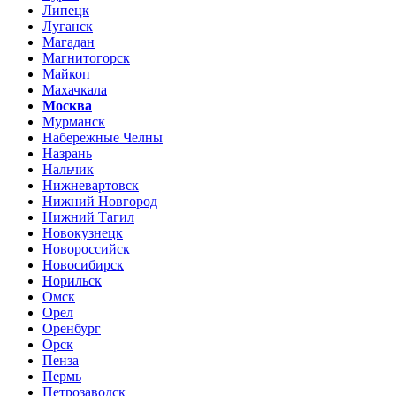
Липецк
Луганск
Магадан
Магнитогорск
Майкоп
Махачкала
Москва
Мурманск
Набережные Челны
Назрань
Нальчик
Нижневартовск
Нижний Новгород
Нижний Тагил
Новокузнецк
Новороссийск
Новосибирск
Норильск
Омск
Орел
Оренбург
Орск
Пенза
Пермь
Петрозаводск