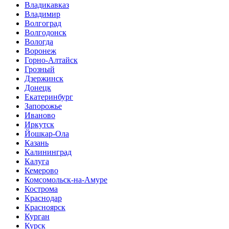
Владикавказ
Владимир
Волгоград
Волгодонск
Вологда
Воронеж
Горно-Алтайск
Грозный
Дзержинск
Донецк
Екатеринбург
Запорожье
Иваново
Иркутск
Йошкар-Ола
Казань
Калининград
Калуга
Кемерово
Комсомольск-на-Амуре
Кострома
Краснодар
Красноярск
Курган
Курск