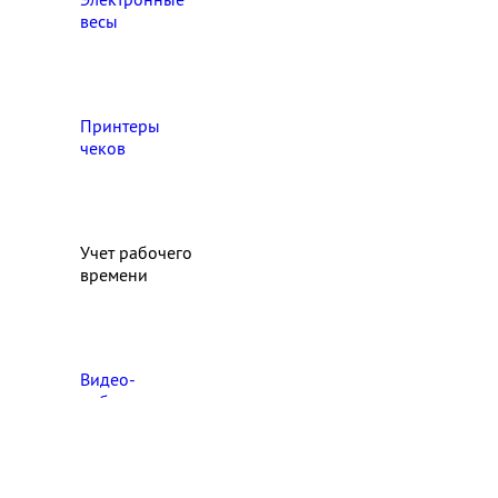
весы
Принтеры
чеков
Учет рабочего
времени
Видео‑
наблюдение
Выберите свой город

Абакан
Ангарск