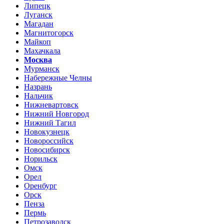
Липецк
Луганск
Магадан
Магнитогорск
Майкоп
Махачкала
Москва
Мурманск
Набережные Челны
Назрань
Нальчик
Нижневартовск
Нижний Новгород
Нижний Тагил
Новокузнецк
Новороссийск
Новосибирск
Норильск
Омск
Орел
Оренбург
Орск
Пенза
Пермь
Петрозаводск