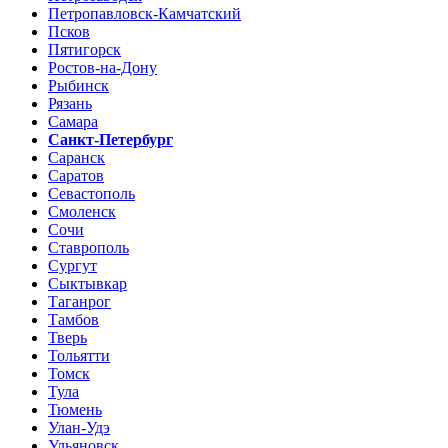
Петропавловск-Камчатский
Псков
Пятигорск
Ростов-на-Дону
Рыбинск
Рязань
Самара
Санкт-Петербург
Саранск
Саратов
Севастополь
Смоленск
Сочи
Ставрополь
Сургут
Сыктывкар
Таганрог
Тамбов
Тверь
Тольятти
Томск
Тула
Тюмень
Улан-Удэ
Ульяновск