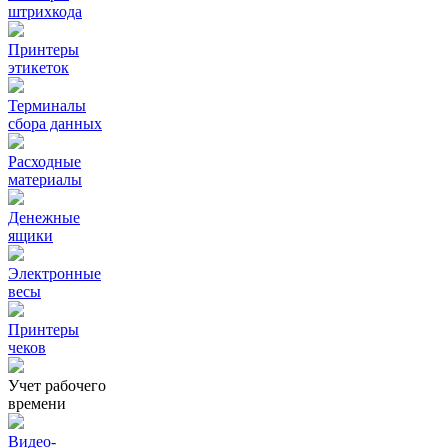
штрихкода
Принтеры
этикеток
Терминалы
сбора данных
Расходные
материалы
Денежные
ящики
Электронные
весы
Принтеры
чеков
Учет рабочего
времени
Видео‑