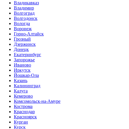
Владикавказ
Владимир
Волгоград
Волгодонск
Вологда
Воронеж
Горно-Алтайск
Грозный
Дзержинск
Донецк
Екатеринбург
Запорожье
Иваново
Иркутск
Йошкар-Ола
Казань
Калининград
Калуга
Кемерово
Комсомольск-на-Амуре
Кострома
Краснодар
Красноярск
Курган
Курск