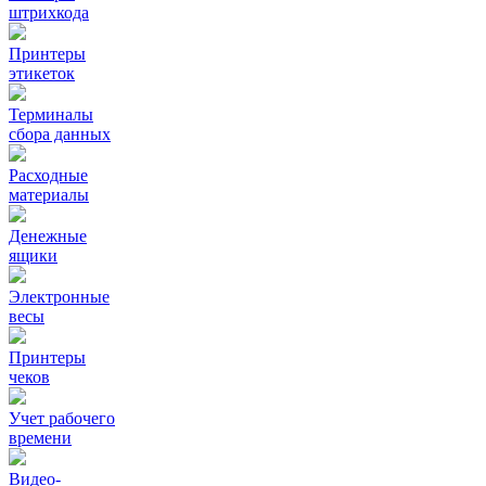
штрихкода
Принтеры
этикеток
Терминалы
сбора данных
Расходные
материалы
Денежные
ящики
Электронные
весы
Принтеры
чеков
Учет рабочего
времени
Видео‑