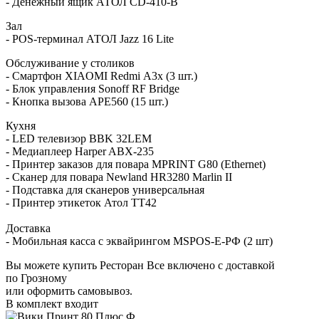
- Денежный ящик АТОЛ CD-410-В
Зал
- POS-терминал АТОЛ Jazz 16 Lite
Обслуживание у столиков
- Смартфон XIAOMI Redmi А3x (3 шт.)
- Блок управления Sonoff RF Bridge
- Кнопка вызова АРЕ560 (15 шт.)
Кухня
- LED телевизор BBK 32LEM
- Медиаплеер
Harper ABX-235
- Принтер заказов для повара MPRINT G80 (Ethernet)
- Сканер для повара Newland HR3280 Marlin II
- Подставка для сканеров универсальная
- Принтер этикеток Атол ТТ42
Доставка
- Мобильная касса с эквайрингом MSPOS-E-РФ (2 шт)
Вы можете купить Ресторан Все включено с доставкой
по Грозному
или оформить самовывоз.
В комплект входит