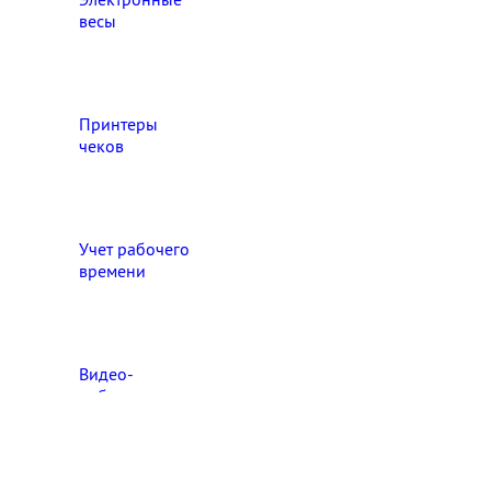
весы
Принтеры
чеков
Учет рабочего
времени
Видео‑
наблюдение
Выберите свой город

Абакан
Ангарск