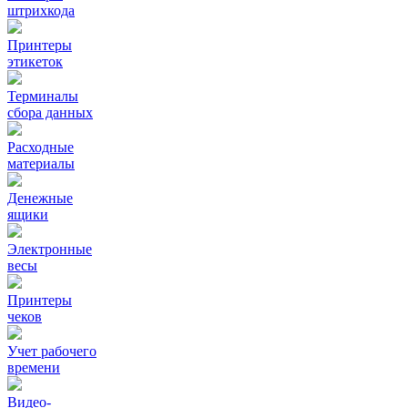
штрихкода
Принтеры
этикеток
Терминалы
сбора данных
Расходные
материалы
Денежные
ящики
Электронные
весы
Принтеры
чеков
Учет рабочего
времени
Видео‑