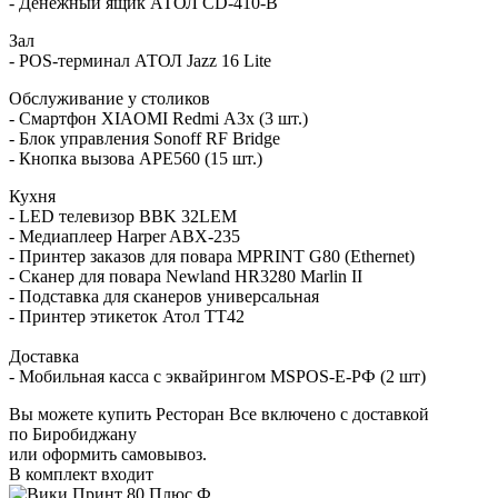
- Денежный ящик АТОЛ CD-410-В
Зал
- POS-терминал АТОЛ Jazz 16 Lite
Обслуживание у столиков
- Смартфон XIAOMI Redmi А3x (3 шт.)
- Блок управления Sonoff RF Bridge
- Кнопка вызова АРЕ560 (15 шт.)
Кухня
- LED телевизор BBK 32LEM
- Медиаплеер
Harper ABX-235
- Принтер заказов для повара MPRINT G80 (Ethernet)
- Сканер для повара Newland HR3280 Marlin II
- Подставка для сканеров универсальная
- Принтер этикеток Атол ТТ42
Доставка
- Мобильная касса с эквайрингом MSPOS-E-РФ (2 шт)
Вы можете купить Ресторан Все включено с доставкой
по Биробиджану
или оформить самовывоз.
В комплект входит