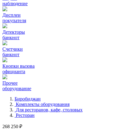
наблюдение
Дисплеи
покупателя
Детекторы
банкнот
Счетчики
банкнот
Кнопки вызова
официанта
Прочее
оборудование
Биробиджан
Комплекты оборудования
Для ресторанов, кафе, столовых
Ресторан
268 250 ₽