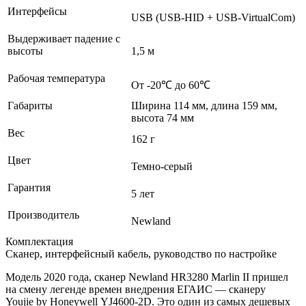
Интерфейсы
USB (USB-HID + USB-VirtualCom)
Выдерживает падение с
высоты
1,5 м
Рабочая температура
От -20℃ до 60℃
Габариты
Ширина 114 мм, длина 159 мм,
высота 74 мм
Вес
162 г
Цвет
Темно-серый
Гарантия
5 лет
Производитель
Newland
Комплектация
Сканер, интерфейсный кабель, руководство по настройке
Модель 2020 года, сканер Newland HR3280 Marlin II пришел
на смену легенде времен внедрения ЕГАИС — сканеру
Youjie by Honeywell YJ4600‑2D. Это один из самых дешевых