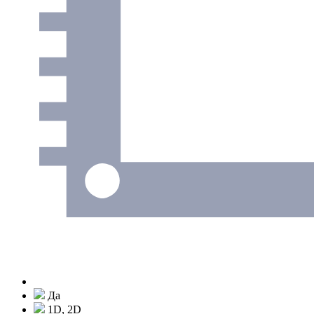
Да
1D, 2D