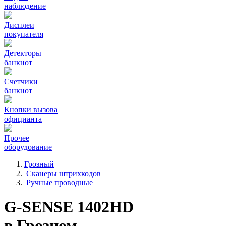
наблюдение
Дисплеи
покупателя
Детекторы
банкнот
Счетчики
банкнот
Кнопки вызова
официанта
Прочее
оборудование
Грозный
Сканеры штрихкодов
Ручные проводные
G-SENSE 1402HD
в Грозном