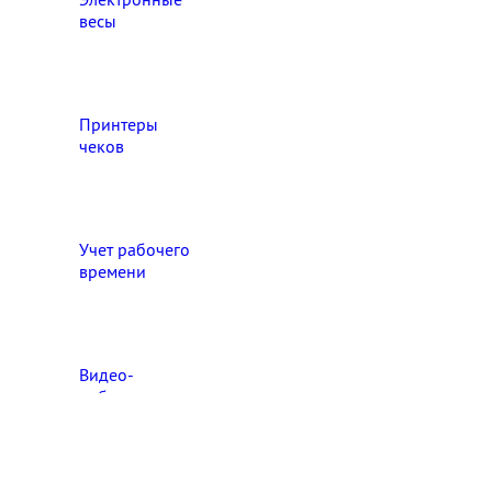
весы
Принтеры
чеков
Учет рабочего
времени
Видео‑
наблюдение
Выберите свой город

Абакан
Ангарск