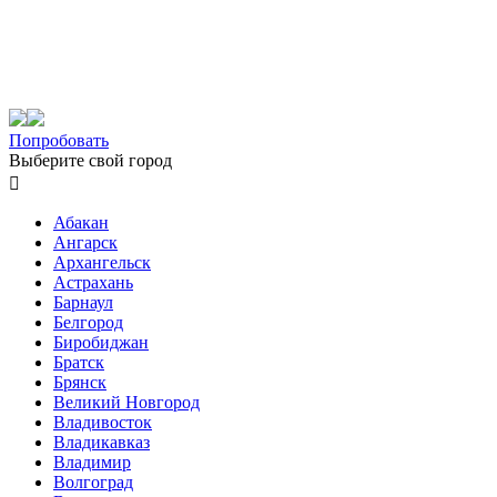
Попробовать
Выберите свой город

Абакан
Ангарск
Архангельск
Астрахань
Барнаул
Белгород
Биробиджан
Братск
Брянск
Великий Новгород
Владивосток
Владикавказ
Владимир
Волгоград