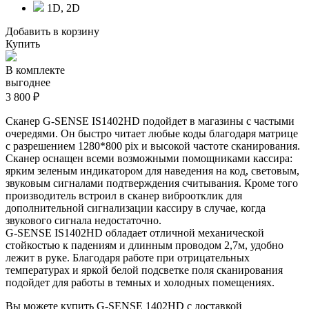
1D, 2D
Добавить в корзину
Купить
В комплекте
выгоднее
3 800 ₽
Сканер G-SENSE IS1402HD подойдет в магазины с частыми
очередями. Он быстро читает любые коды благодаря матрице
с разрешением 1280*800 pix и высокой частоте сканирования.
Сканер оснащен всеми возможными помощниками кассира:
ярким зеленым индикатором для наведения на код, световым,
звуковым сигналами подтверждения считывания. Кроме того
производитель встроил в сканер виброотклик для
дополнительной сигнализации кассиру в случае, когда
звукового сигнала недостаточно.
G-SENSE IS1402HD обладает отличной механической
стойкостью к падениям и длинным проводом 2,7м, удобно
лежит в руке. Благодаря работе при отрицательных
температурах и яркой белой подсветке поля сканирования
подойдет для работы в темных и холодных помещениях.
Вы можете купить G-SENSE 1402HD с доставкой