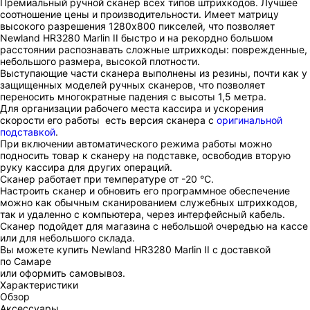
Премиальный ручной сканер всех типов штрихкодов. Лучшее
соотношение цены и производительности. Имеет матрицу
высокого разрешения 1280x800 пикселей, что позволяет
Newland HR3280 Marlin II быстро и на рекордно большом
расстоянии распознавать сложные штрихкоды: поврежденные,
небольшого размера, высокой плотности.
Выступающие части сканера выполнены из резины, почти как у
защищенных моделей ручных сканеров, что позволяет
переносить многократные падения с высоты 1,5 метра.
Для организации рабочего места кассира и ускорения
скорости его работы есть версия сканера с
оригинальной
подставкой
.
При включении автоматического режима работы можно
подносить товар к сканеру на подставке, освободив вторую
руку кассира для других операций.
Сканер работает при температуре от -20 °С.
Настроить сканер и обновить его программное обеспечение
можно как обычным сканированием служебных штрихкодов,
так и удаленно с компьютера, через интерфейсный кабель.
Сканер подойдет для магазина с небольшой очередью на кассе
или для небольшого склада.
Вы можете купить Newland HR3280 Marlin II с доставкой
по Самаре
или оформить самовывоз.
Характеристики
Обзор
Аксессуары