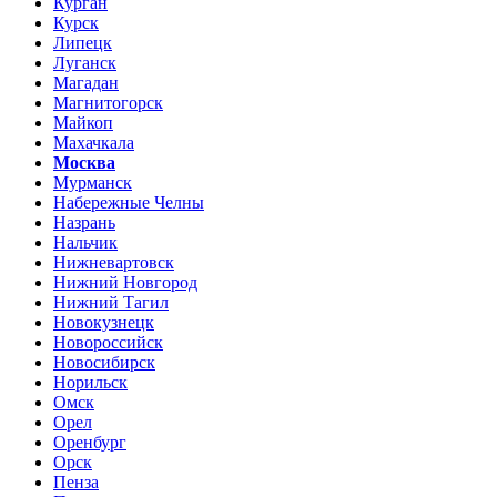
Курган
Курск
Липецк
Луганск
Магадан
Магнитогорск
Майкоп
Махачкала
Москва
Мурманск
Набережные Челны
Назрань
Нальчик
Нижневартовск
Нижний Новгород
Нижний Тагил
Новокузнецк
Новороссийск
Новосибирск
Норильск
Омск
Орел
Оренбург
Орск
Пенза