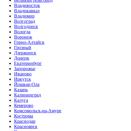
Великий Новгород
Владивосток
Владикавказ
Владимир
Волгоград
Волгодонск
Вологда
Воронеж
Горно-Алтайск
Грозный
Дзержинск
Донецк
Екатеринбург
Запорожье
Иваново
Иркутск
Йошкар-Ола
Казань
Калининград
Калуга
Кемерово
Комсомольск-на-Амуре
Кострома
Краснодар
Красноярск