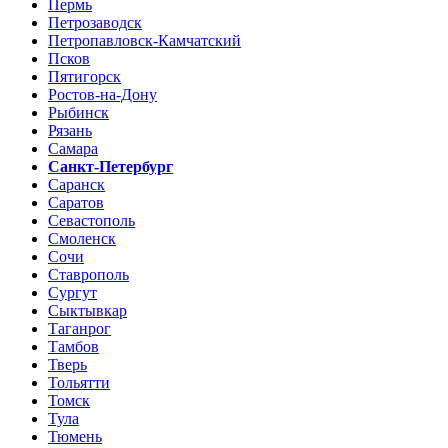
Пермь
Петрозаводск
Петропавловск-Камчатский
Псков
Пятигорск
Ростов-на-Дону
Рыбинск
Рязань
Самара
Санкт-Петербург
Саранск
Саратов
Севастополь
Смоленск
Сочи
Ставрополь
Сургут
Сыктывкар
Таганрог
Тамбов
Тверь
Тольятти
Томск
Тула
Тюмень