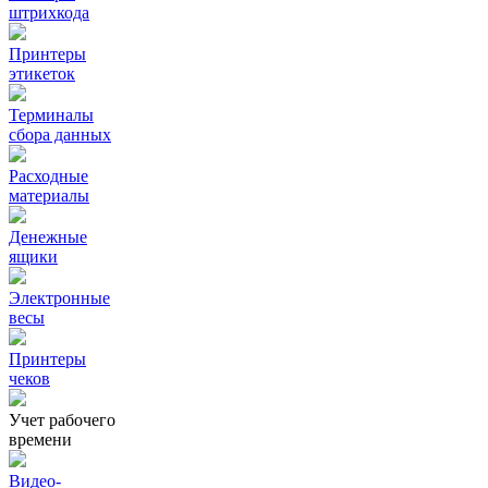
штрихкода
Принтеры
этикеток
Терминалы
сбора данных
Расходные
материалы
Денежные
ящики
Электронные
весы
Принтеры
чеков
Учет рабочего
времени
Видео‑