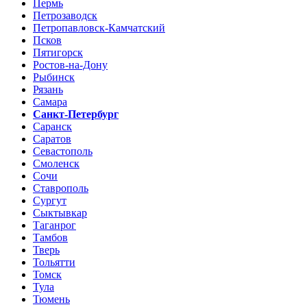
Пермь
Петрозаводск
Петропавловск-Камчатский
Псков
Пятигорск
Ростов-на-Дону
Рыбинск
Рязань
Самара
Санкт-Петербург
Саранск
Саратов
Севастополь
Смоленск
Сочи
Ставрополь
Сургут
Сыктывкар
Таганрог
Тамбов
Тверь
Тольятти
Томск
Тула
Тюмень