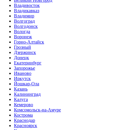
Великий Новгород
Владивосток
Владикавказ
Владимир
Волгоград
Волгодонск
Вологда
Воронеж
Горно-Алтайск
Грозный
Дзержинск
Донецк
Екатеринбург
Запорожье
Иваново
Иркутск
Йошкар-Ола
Казань
Калининград
Калуга
Кемерово
Комсомольск-на-Амуре
Кострома
Краснодар
Красноярск