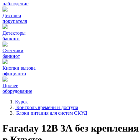
наблюдение
Дисплеи
покупателя
Детекторы
банкнот
Счетчики
банкнот
Кнопки вызова
официанта
Прочее
оборудование
Курск
Контроль времени и доступа
Блоки питания для систем СКУД
Faraday 12В 3А без крепления
в Курске