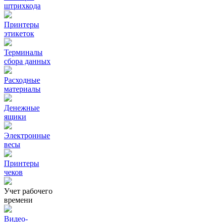
штрихкода
Принтеры
этикеток
Терминалы
сбора данных
Расходные
материалы
Денежные
ящики
Электронные
весы
Принтеры
чеков
Учет рабочего
времени
Видео‑