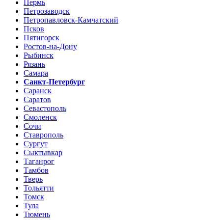
Пермь
Петрозаводск
Петропавловск-Камчатский
Псков
Пятигорск
Ростов-на-Дону
Рыбинск
Рязань
Самара
Санкт-Петербург
Саранск
Саратов
Севастополь
Смоленск
Сочи
Ставрополь
Сургут
Сыктывкар
Таганрог
Тамбов
Тверь
Тольятти
Томск
Тула
Тюмень