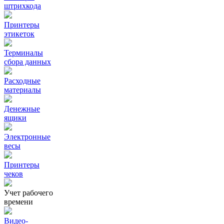
штрихкода
Принтеры
этикеток
Терминалы
сбора данных
Расходные
материалы
Денежные
ящики
Электронные
весы
Принтеры
чеков
Учет рабочего
времени
Видео‑