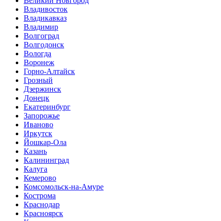
Великий Новгород
Владивосток
Владикавказ
Владимир
Волгоград
Волгодонск
Вологда
Воронеж
Горно-Алтайск
Грозный
Дзержинск
Донецк
Екатеринбург
Запорожье
Иваново
Иркутск
Йошкар-Ола
Казань
Калининград
Калуга
Кемерово
Комсомольск-на-Амуре
Кострома
Краснодар
Красноярск