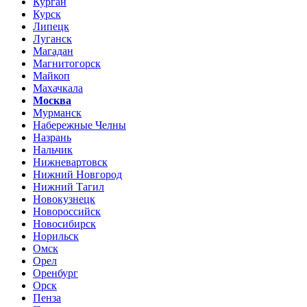
Курган
Курск
Липецк
Луганск
Магадан
Магнитогорск
Майкоп
Махачкала
Москва
Мурманск
Набережные Челны
Назрань
Нальчик
Нижневартовск
Нижний Новгород
Нижний Тагил
Новокузнецк
Новороссийск
Новосибирск
Норильск
Омск
Орел
Оренбург
Орск
Пенза