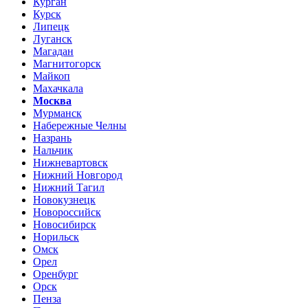
Курган
Курск
Липецк
Луганск
Магадан
Магнитогорск
Майкоп
Махачкала
Москва
Мурманск
Набережные Челны
Назрань
Нальчик
Нижневартовск
Нижний Новгород
Нижний Тагил
Новокузнецк
Новороссийск
Новосибирск
Норильск
Омск
Орел
Оренбург
Орск
Пенза