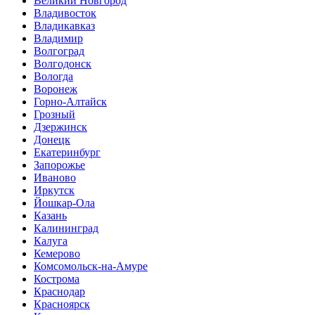
Великий Новгород
Владивосток
Владикавказ
Владимир
Волгоград
Волгодонск
Вологда
Воронеж
Горно-Алтайск
Грозный
Дзержинск
Донецк
Екатеринбург
Запорожье
Иваново
Иркутск
Йошкар-Ола
Казань
Калининград
Калуга
Кемерово
Комсомольск-на-Амуре
Кострома
Краснодар
Красноярск