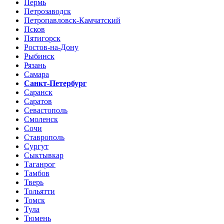
Пермь
Петрозаводск
Петропавловск-Камчатский
Псков
Пятигорск
Ростов-на-Дону
Рыбинск
Рязань
Самара
Санкт-Петербург
Саранск
Саратов
Севастополь
Смоленск
Сочи
Ставрополь
Сургут
Сыктывкар
Таганрог
Тамбов
Тверь
Тольятти
Томск
Тула
Тюмень