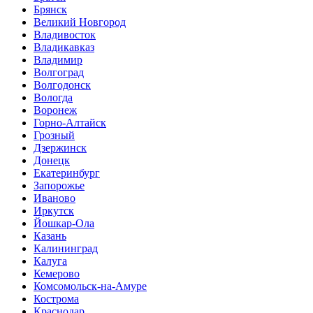
Брянск
Великий Новгород
Владивосток
Владикавказ
Владимир
Волгоград
Волгодонск
Вологда
Воронеж
Горно-Алтайск
Грозный
Дзержинск
Донецк
Екатеринбург
Запорожье
Иваново
Иркутск
Йошкар-Ола
Казань
Калининград
Калуга
Кемерово
Комсомольск-на-Амуре
Кострома
Краснодар