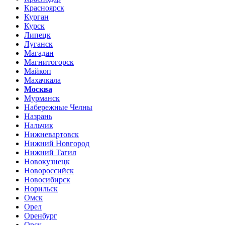
Красноярск
Курган
Курск
Липецк
Луганск
Магадан
Магнитогорск
Майкоп
Махачкала
Москва
Мурманск
Набережные Челны
Назрань
Нальчик
Нижневартовск
Нижний Новгород
Нижний Тагил
Новокузнецк
Новороссийск
Новосибирск
Норильск
Омск
Орел
Оренбург
Орск