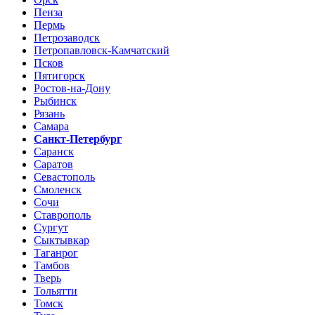
Пенза
Пермь
Петрозаводск
Петропавловск-Камчатский
Псков
Пятигорск
Ростов-на-Дону
Рыбинск
Рязань
Самара
Санкт-Петербург
Саранск
Саратов
Севастополь
Смоленск
Сочи
Ставрополь
Сургут
Сыктывкар
Таганрог
Тамбов
Тверь
Тольятти
Томск