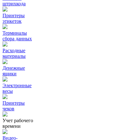
штрихкода
Принтеры
этикеток
Терминалы
сбора данных
Расходные
материалы
Денежные
ящики
Электронные
весы
Принтеры
чеков
Учет рабочего
времени
Видео‑