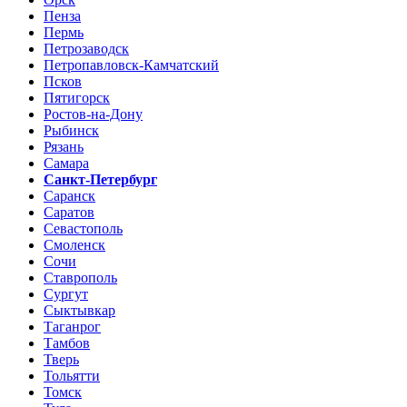
Пенза
Пермь
Петрозаводск
Петропавловск-Камчатский
Псков
Пятигорск
Ростов-на-Дону
Рыбинск
Рязань
Самара
Санкт-Петербург
Саранск
Саратов
Севастополь
Смоленск
Сочи
Ставрополь
Сургут
Сыктывкар
Таганрог
Тамбов
Тверь
Тольятти
Томск