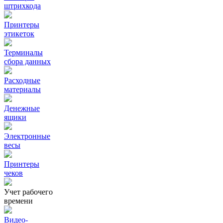
штрихкода
Принтеры
этикеток
Терминалы
сбора данных
Расходные
материалы
Денежные
ящики
Электронные
весы
Принтеры
чеков
Учет рабочего
времени
Видео‑