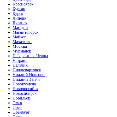
Красноярск
Курган
Курск
Липецк
Луганск
Магадан
Магнитогорск
Майкоп
Махачкала
Москва
Мурманск
Набережные Челны
Назрань
Нальчик
Нижневартовск
Нижний Новгород
Нижний Тагил
Новокузнецк
Новороссийск
Новосибирск
Норильск
Омск
Орел
Оренбург
Орск