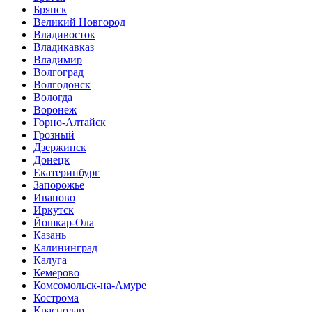
Брянск
Великий Новгород
Владивосток
Владикавказ
Владимир
Волгоград
Волгодонск
Вологда
Воронеж
Горно-Алтайск
Грозный
Дзержинск
Донецк
Екатеринбург
Запорожье
Иваново
Иркутск
Йошкар-Ола
Казань
Калининград
Калуга
Кемерово
Комсомольск-на-Амуре
Кострома
Краснодар